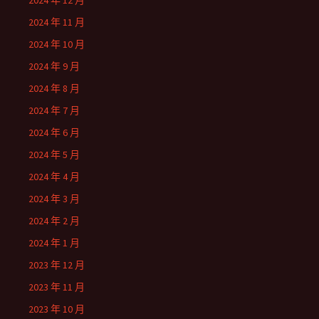
2024 年 12 月
2024 年 11 月
2024 年 10 月
2024 年 9 月
2024 年 8 月
2024 年 7 月
2024 年 6 月
2024 年 5 月
2024 年 4 月
2024 年 3 月
2024 年 2 月
2024 年 1 月
2023 年 12 月
2023 年 11 月
2023 年 10 月