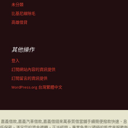
未分類
比基尼線除毛
高雄借貸
其他操作
登入
訂閱網站內容的資訊提供
訂閱留言的資訊提供
WordPress.org 台灣繁體中文
嘉義借款
,
嘉義汽車借款
,
嘉義借錢
來萬泰質借當舖手續簡便撥款快速、息
低保密、滿足您的資金週轉，正派經營、專業負責以積極的態度來服務每