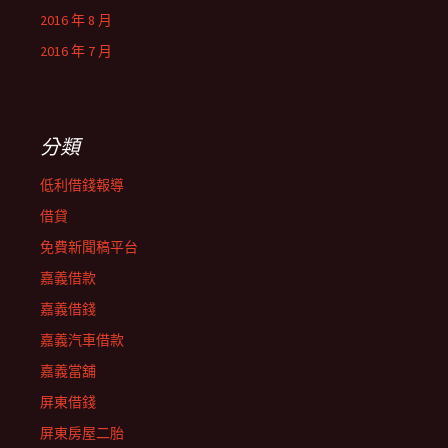
2016 年 8 月
2016 年 7 月
分類
低利借錢報導
借貸
免費新聞稿平台
嘉義借款
嘉義借錢
嘉義汽車借款
嘉義當舖
屏東借錢
屏東房屋二胎