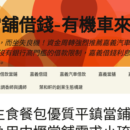
舖借錢-有機車
，而坐失良機！資金周轉強烈推薦嘉義汽
沒有銀行高門檻的借款限制，嘉義借錢利
。
借款當鋪
嘉義借錢
嘉義汽車借款
嘉義當舖
業調香師與講師
葉和軒的創業生態構建
主食餐包優質平鎮當