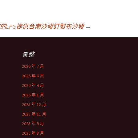
的LPG提供台南沙發訂製布沙發
→
彙整
2026 年 7 月
2026 年 6 月
2026 年 4 月
2026 年 1 月
2025 年 12 月
2025 年 11 月
2025 年 9 月
2025 年 8 月