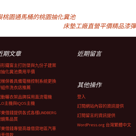
與桃園通馬桶的桃園抽化糞池
床墊工廠直營平價精品漆彈
近期文章
近期留言
隱形鐵窗主打防墜與九份子建案
的抽化糞池費用平價
電梯保養具備電梯控制系統更換
其他操作
零組件洗衣店推薦
登入
電動曬衣架品牌採用直流電機
LO主機與IQOS主機
訂閱網站內容的資訊提供
東借錢提供各式各樣LINDBERG
訂閱留言的資訊提供
眼鏡集品質
WordPress.org 台灣繁體中文
屏東借錢專營高雄借貸地區汽車
機車借款