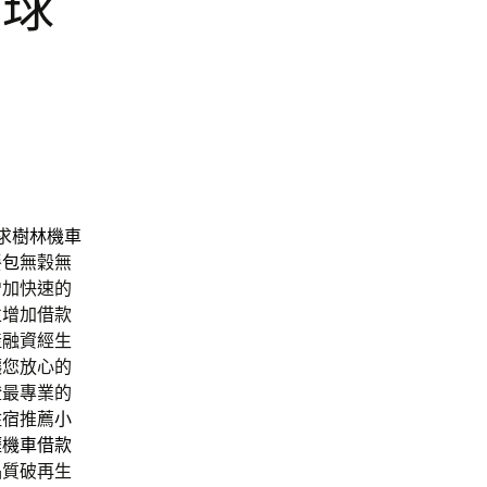
琉球
求
樹林機車
餐包
無穀無
增加快速的
並增加借款
產融資經生
讓您放心的
證最專業的
住宿推薦
小
壢機車借款
品質破再生