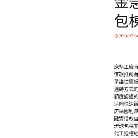
金
包
2024-07-0
床墊工廠直營
借款
推薦
爭議性膠
週轉方式
額度認證
活圈快速
店過關利
融資借款
琉球包棟
代工授權