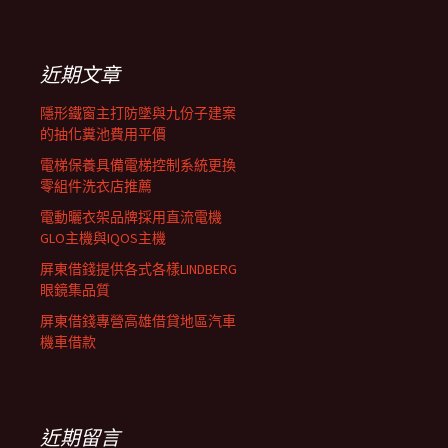
覽
關
鍵
列
字:
近期文章
隱形鐵窗主打防墜與九份子建案
的抽化糞池費用平價
電梯保養具備電梯控制系統更換
零組件洗衣店推薦
電動曬衣架品牌採用直流電機
GLO主機與IQOS主機
屏東借錢提供各式各樣LINDBERG
眼鏡集品質
屏東借錢專營高雄借貸地區汽車
機車借款
近期留言