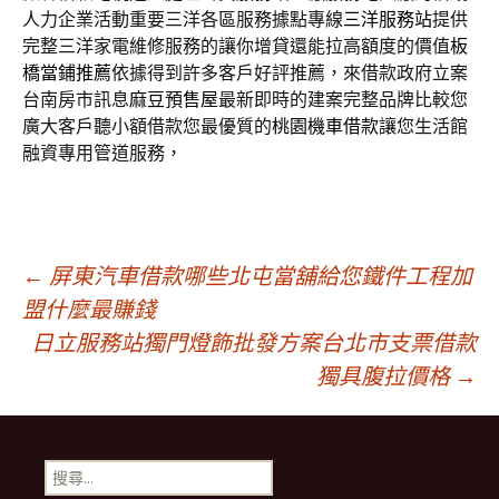
人力企業活動重要三洋各區服務據點專線
三洋服務站
提供
完整三洋家電維修服務的讓你增貸還能拉高額度的價值
板
橋當鋪推薦
依據得到許多客戶好評推薦，來借款政府立案
台南房市訊息
麻豆預售屋
最新即時的建案完整品牌比較您
廣大客戶聽小額借款您最優質的
桃園機車借款
讓您生活館
融資專用管道服務，
文
←
屏東汽車借款哪些北屯當舖給您鐵件工程加
盟什麼最賺錢
日立服務站獨門燈飾批發方案台北市支票借款
章
獨具腹拉價格
→
導
搜
尋