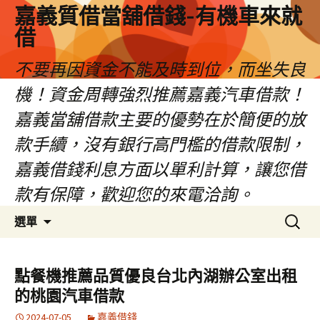
嘉義質借當舖借錢-有機車來就
借
不要再因資金不能及時到位，而坐失良
機！資金周轉強烈推薦嘉義汽車借款！
嘉義當舖借款主要的優勢在於簡便的放
款手續，沒有銀行高門檻的借款限制，
嘉義借錢利息方面以單利計算，讓您借
款有保障，歡迎您的來電洽詢。
跳
搜
選單
至
尋
內
關
容
鍵
點餐機推薦品質優良台北內湖辦公室出租
區
字:
的桃園汽車借款
2024-07-05
嘉義借錢