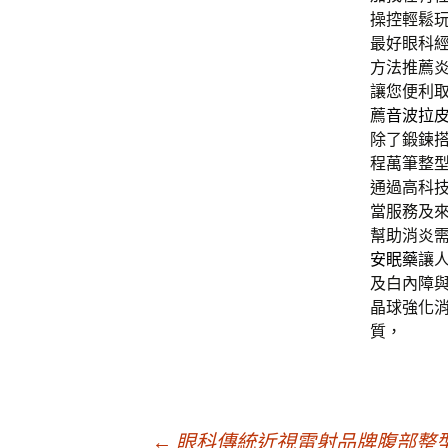
操控輕鬆
最好眼科
方法推薦
讓您便利
薦
音波拉
除了鍛鍊
程萬筆整
通過高科
當服務及
幫助消炎
安眠藥
讓
及白內障
晶球強化
質，
←
眼科傳統近視雷射品牌腹部整