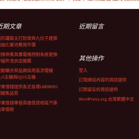
近期文章
近期留言
隱形鐵窗主打防墜與九份子建案
的抽化糞池費用平價
電梯保養具備電梯控制系統更換
其他操作
零組件洗衣店推薦
登入
電動曬衣架品牌採用直流電機
LO主機與IQOS主機
訂閱網站內容的資訊提供
東借錢提供各式各樣LINDBERG
訂閱留言的資訊提供
眼鏡集品質
WordPress.org 台灣繁體中文
屏東借錢專營高雄借貸地區汽車
機車借款