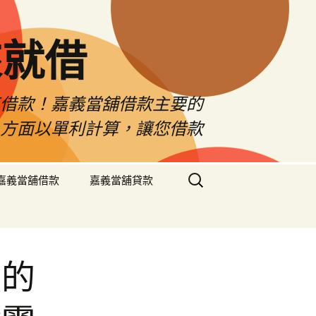
來就借
車借款！嘉義當舖借款主要的
息方面以單利計算，讓您借款
搜
嘉義當舖借款
嘉義當舖貸款
尋
關
鍵
字:
體的