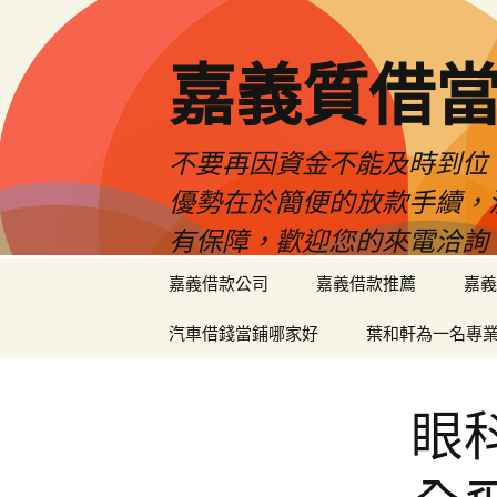
嘉義質借當
不要再因資金不能及時到位
優勢在於簡便的放款手續，
有保障，歡迎您的來電洽詢
跳
嘉義借款公司
嘉義借款推薦
嘉義
至
內
汽車借錢當鋪哪家好
葉和軒為一名專
容
區
眼