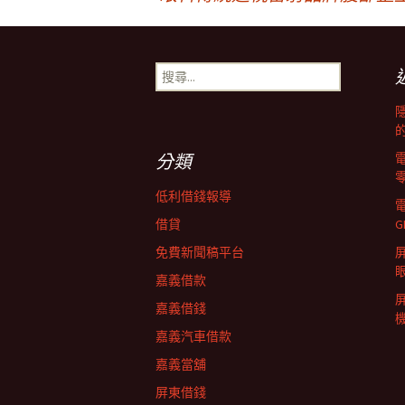
文
章
搜
尋
導
關
鍵
字:
覽
分類
低利借錢報導
列
借貸
G
免費新聞稿平台
屏
嘉義借款
嘉義借錢
嘉義汽車借款
嘉義當舖
屏東借錢