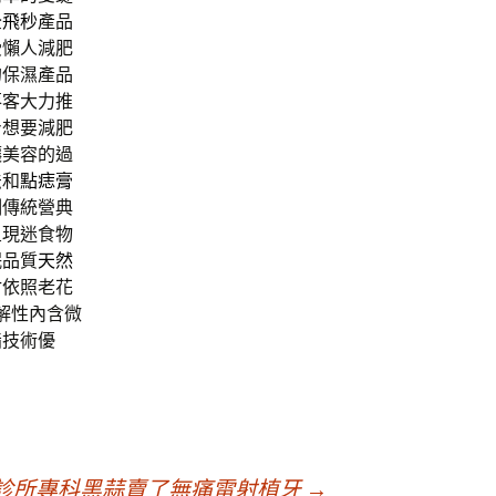
全飛秒
產品
受懶人減肥
的保濕產品
落客大力推
身
想要減肥
讓美容的過
法和
點痣膏
例傳統營典
呈現迷食物
眠品質
天然
射
依照老花
解性內含微
脂技術優
診所專科黑蒜賣了無痛雷射植牙
→