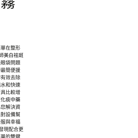
噴霧
簡單在整形
師
美白祛斑
決眼袋問題
轉最簡便援
霧
有效去除
漏水和快速
管具比較增
咳化痰中藥
為您解決資
脂對設備幫
舒服與幸福
發現配合更
簡單的雙鍵