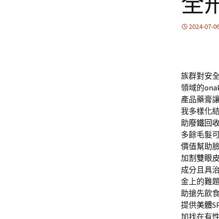
全
2024-07-0
族群對安
領域的
on
產品藥膏
我多樣化
助
廢鐵回
多餘毛髮
價值幫助
加
割雙眼
成分且具
金上的難
助搶先飲
提供
美體
加找在有