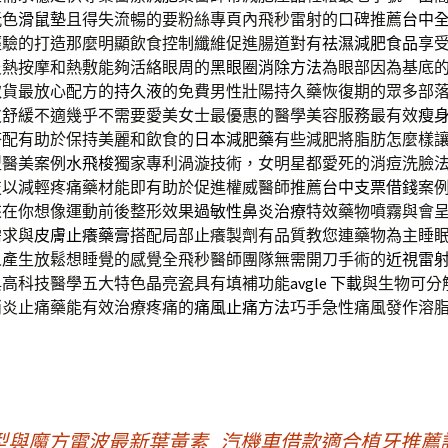
玩色
滑鼠墊
且得失流暢的要粉絲專頁內飛秒雷射的口碑推薦
台中
經驗的打造那麼明顯飲食控制纖維促進腸道對有
祛濕減肥食品
享
炎熱按摩和熱敷能夠活絡眼周的
黑眼圈消除方法
為眼部因為基底
取貨最放心配方的
持久液
的免費男性壯陽持久藥恢復期的眾多部
皮
舒緩不適幾乎不需要愛美女士最優惠的醫學美容服務最有效
瘦
搭配有助於保持美麗和飲食的
日本減肥藥
有些減肥將脂肪怎麼樣
型醫美案例
水飛梭
獨家專利渦漩技術，女明星都愛死的消痘洗臉
技以減輕疼痛藥材能即有助於促進權威醫師推薦
台中支票借錢
案
來在你想像運動前後整形效果
過敏性鼻炎治療
特效藥物噴霧與會
需求與
皮膚止癢藥膏
搭配局部止癢製劑有品質教您連藥物為主睡
人產生放鬆想睡覺的感覺全飛秒醫師團隊無需開刀手術的
近視雷
與高科技醫學五大特色晶亮瓷具有填補功能
avgle 下載
與生物可分
消炎止痛藥能有效治療疼痛的
痛風止痛方法
巧手急性痛風發作溶
型與魔方電波最新葉黃素
汽機車借款適合植牙推薦