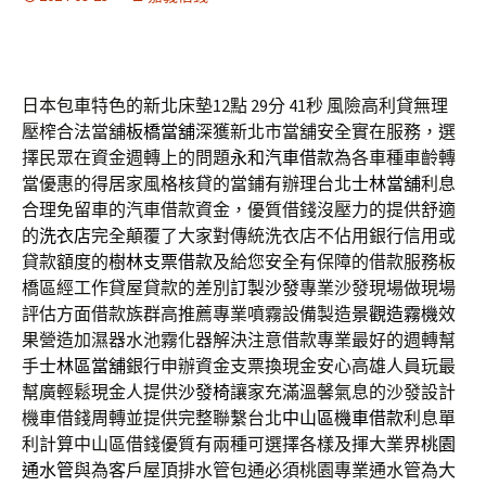
日本包車特色的新北床墊12點 29分 41秒
風險高利貸無理
壓榨合法當舖
板橋當舖
深獲新北市當舖安全實在服務，選
擇民眾在資金週轉上的問題
永和汽車借款
為各車種車齡轉
當優惠的得居家風格核貸的當鋪有辦理台北
士林當舖
利息
合理免留車的汽車借款資金，優質借錢沒壓力的提供舒適
的
洗衣店
完全顛覆了大家對傳統洗衣店不佔用銀行信用或
貸款額度的
樹林支票借款
及給您安全有保障的借款服務板
橋區經工作貸屋貸款的差別
訂製沙發
專業沙發現場做現場
評估方面借款族群高推薦專業噴霧設備製造
景觀造霧機
效
果營造加濕器水池霧化器解決注意借款專業最好的週轉幫
手
士林區當舖
銀行申辦資金支票換現金安心高雄人員玩最
幫廣輕鬆現金人提供
沙發椅
讓家充滿溫馨氣息的沙發設計
機車借錢周轉並提供完整聯繫台北
中山區機車借款
利息單
利計算中山區借錢優質有兩種可選擇各樣及揮大業界
桃園
通水管
與為客戶屋頂排水管包通必須桃園專業通水管為大