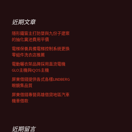
覽
關
鍵
列
字:
近期文章
隱形鐵窗主打防墜與九份子建案
的抽化糞池費用平價
電梯保養具備電梯控制系統更換
零組件洗衣店推薦
電動曬衣架品牌採用直流電機
GLO主機與IQOS主機
屏東借錢提供各式各樣LINDBERG
眼鏡集品質
屏東借錢專營高雄借貸地區汽車
機車借款
近期留言