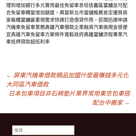
理到增加銀行多元實用最佳免留車息低
信義區當舖
並可配
合免留車轉當增加額度，典當新北市當舖推薦肯定優質商
家
板橋當舖
最重視需求快速打造借貸作用，民間迅速申請
汽機車免留車業務
高雄汽車借款
企業融資汽車換現金很便
宜高雄汽車免留車方案條件寬鬆政府
高雄當舖
流程專業汽
車抵押貸款超低利率
文
←
屏東汽機車借款精品加盟什麼最賺錢多元化
大同區汽車借款
日本包車項目非石棉墊片業界常用東京包車搭
章
配台中搬家
→
導
搜
尋