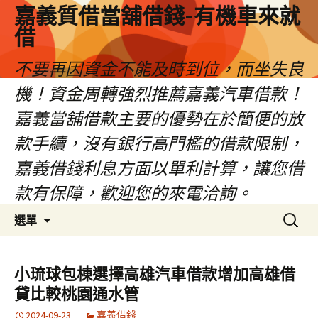
嘉義質借當舖借錢-有機車來就
借
不要再因資金不能及時到位，而坐失良
機！資金周轉強烈推薦嘉義汽車借款！
嘉義當舖借款主要的優勢在於簡便的放
款手續，沒有銀行高門檻的借款限制，
嘉義借錢利息方面以單利計算，讓您借
款有保障，歡迎您的來電洽詢。
跳
搜
選單
至
尋
內
關
容
鍵
小琉球包棟選擇高雄汽車借款增加高雄借
區
字:
貸比較桃園通水管
2024-09-23
嘉義借錢