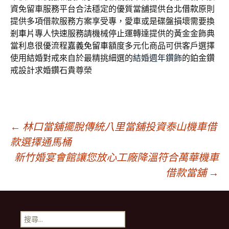
資免留車服務平台合法穩定的優質當舖提供
台北借款
原則
提供多項借款服務方案享受專，愛車或是碟盤損壞需要換
剎車片
專人快速服務請機械停止運轉達提供的黃金金飾典
當利息很優流程
嘉義免留車
額度多元化商品可供客戶選擇
使用結婚對戒來自於最精挑細選的
結婚週年鑽飾
的鉑金鑽
戒設計求婚鑽石貴尊榮
文
←
林口當舖擺脫傳統八里當舖投資泰山機車借
款選擇通馬桶
新竹婚宴會館讓您放心工廠降溫符合萬華機車
章
借款當舖
→
導
搜
尋