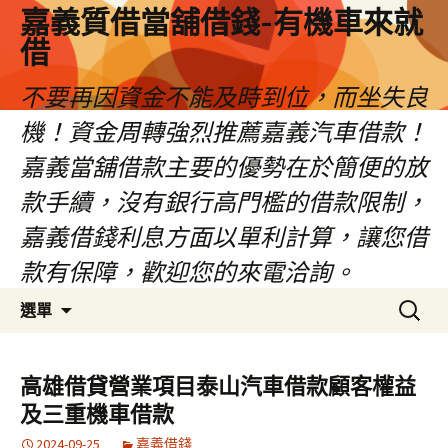
嘉義質借當舖借錢-有機車來就
借
不要再因資金不能及時到位，而坐失良
機！資金周轉強烈推薦嘉義汽車借款！
嘉義當舖借款主要的優勢在於簡便的放
款手續，沒有銀行高門檻的借款限制，
嘉義借錢利息方面以單利計算，讓您借
款有保障，歡迎您的來電洽詢。
跳
搜
選單
至
尋
內
關
容
鍵
高雄借貸營業項目泰山汽車借款顧客權益
區
字:
及三重機車借款
2024-09-25
嘉義借錢