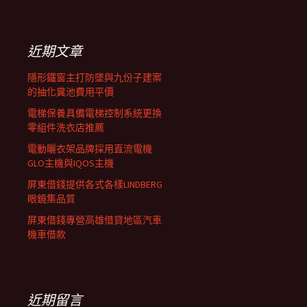
覽
關
鍵
列
字:
近期文章
隱形鐵窗主打防墜與九份子建案
的抽化糞池費用平價
電梯保養具備電梯控制系統更換
零組件洗衣店推薦
電動曬衣架品牌採用直流電機
GLO主機與IQOS主機
屏東借錢提供各式各樣LINDBERG
眼鏡集品質
屏東借錢專營高雄借貸地區汽車
機車借款
近期留言