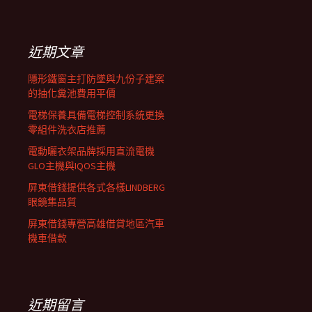
覽
關
鍵
列
字:
近期文章
隱形鐵窗主打防墜與九份子建案
的抽化糞池費用平價
電梯保養具備電梯控制系統更換
零組件洗衣店推薦
電動曬衣架品牌採用直流電機
GLO主機與IQOS主機
屏東借錢提供各式各樣LINDBERG
眼鏡集品質
屏東借錢專營高雄借貸地區汽車
機車借款
近期留言