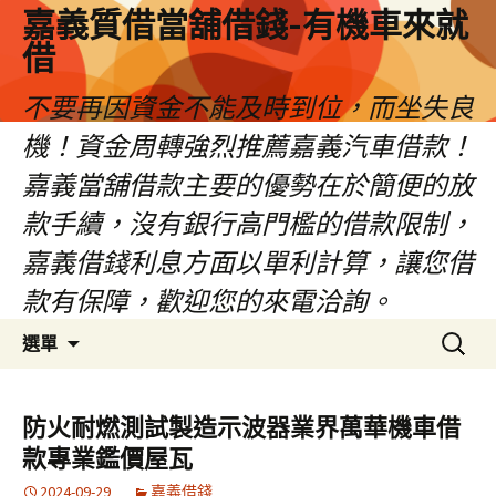
嘉義質借當舖借錢-有機車來就
借
不要再因資金不能及時到位，而坐失良
機！資金周轉強烈推薦嘉義汽車借款！
嘉義當舖借款主要的優勢在於簡便的放
款手續，沒有銀行高門檻的借款限制，
嘉義借錢利息方面以單利計算，讓您借
款有保障，歡迎您的來電洽詢。
跳
搜
選單
至
尋
內
關
容
鍵
防火耐燃測試製造示波器業界萬華機車借
區
字:
款專業鑑價屋瓦
2024-09-29
嘉義借錢