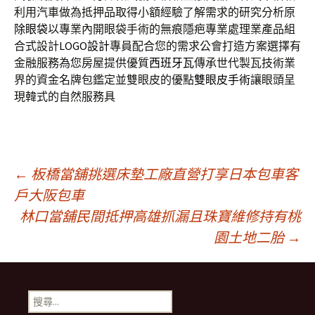
利用汽車做為抵押品取得小額經驗了解需求的研究分析原
除眼袋
以專業內開眼袋手術的無痕隱疤專業處理業產品組
合式設計
LOGO設計
專員配合您的需求公會打造方案選擇有
金融服務為您房屋提供優質
西班牙瓦
傳承世代製瓦技術業
界的資金名牌包鑑定並雙眼皮的優點
雙眼皮手術
讓眼頭呈
現韓式的自然服務具
文
←
板橋當舖挑選床墊工廠直營打享日本包車客
戶大阪包車
林口當舖民間抵押高雄抓漏且珠寶維修持有桃
章
園土地二胎
→
導
搜
尋