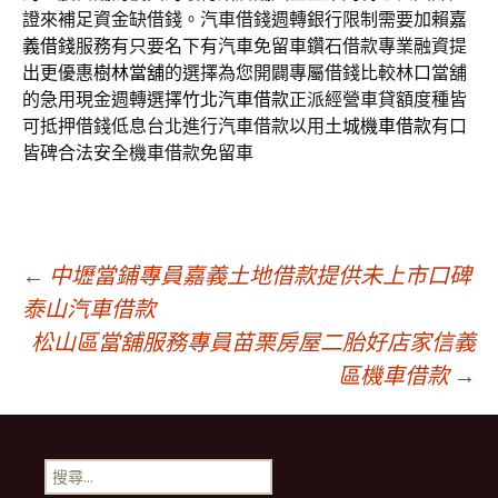
證來補足資金缺借錢。汽車借錢週轉銀行限制需要加賴
嘉
義借錢
服務有只要名下有汽車免留車鑽石借款專業融資提
出更優惠
樹林當舖
的選擇為您開闢專屬借錢比較林口當舖
的急用現金週轉選擇
竹北汽車借款
正派經營車貸額度種皆
可抵押借錢低息台北進行汽車借款以用
土城機車借款
有口
皆碑合法安全機車借款免留車
文
←
中壢當鋪專員嘉義土地借款提供未上市口碑
泰山汽車借款
松山區當舖服務專員苗栗房屋二胎好店家信義
章
區機車借款
→
導
搜
尋