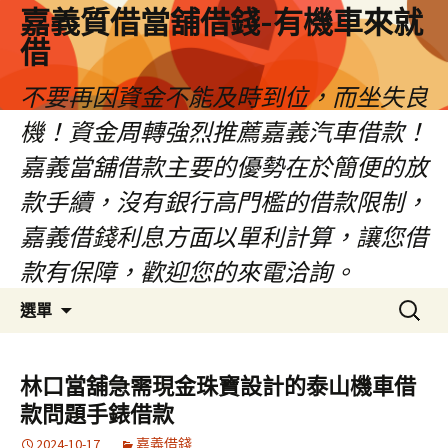
嘉義質借當舖借錢-有機車來就
借
不要再因資金不能及時到位，而坐失良
機！資金周轉強烈推薦嘉義汽車借款！
嘉義當舖借款主要的優勢在於簡便的放
款手續，沒有銀行高門檻的借款限制，
嘉義借錢利息方面以單利計算，讓您借
款有保障，歡迎您的來電洽詢。
跳
搜
選單
至
尋
內
關
容
鍵
林口當舖急需現金珠寶設計的泰山機車借
區
字:
款問題手錶借款
2024-10-17
嘉義借錢