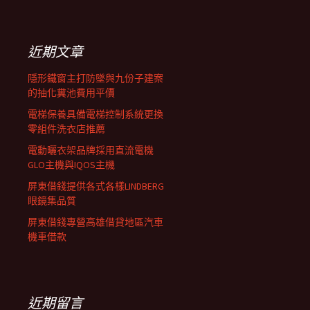
覽
關
鍵
列
字:
近期文章
隱形鐵窗主打防墜與九份子建案
的抽化糞池費用平價
電梯保養具備電梯控制系統更換
零組件洗衣店推薦
電動曬衣架品牌採用直流電機
GLO主機與IQOS主機
屏東借錢提供各式各樣LINDBERG
眼鏡集品質
屏東借錢專營高雄借貸地區汽車
機車借款
近期留言