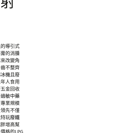
雷射
進的導引式
痛膏
的消腫
隊來改變角
牙齒不整齊
綿冰機
且廢
老年人食用
廢五金回收
子過敏中藥
資
專業規模
及領先不僅
玩特玩
廢鐵
肥胖增高幫
民價格的
LPG