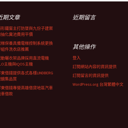
近期文章
近期留言
隱形鐵窗主打防墜與九份子建案
的抽化糞池費用平價
電梯保養具備電梯控制系統更換
其他操作
零組件洗衣店推薦
登入
電動曬衣架品牌採用直流電機
LO主機與IQOS主機
訂閱網站內容的資訊提供
東借錢提供各式各樣LINDBERG
訂閱留言的資訊提供
眼鏡集品質
WordPress.org 台灣繁體中文
屏東借錢專營高雄借貸地區汽車
機車借款