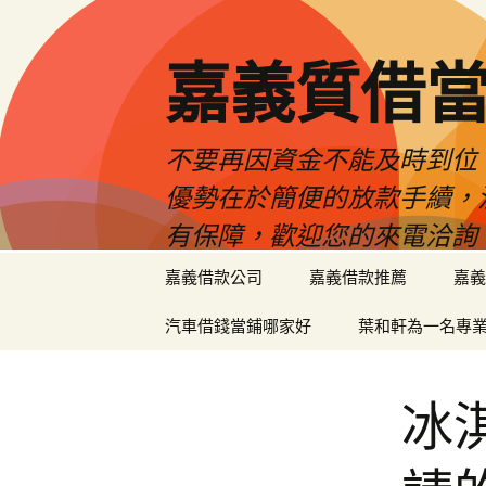
嘉義質借當
不要再因資金不能及時到位
優勢在於簡便的放款手續，
有保障，歡迎您的來電洽詢
跳
嘉義借款公司
嘉義借款推薦
嘉義
至
內
汽車借錢當鋪哪家好
葉和軒為一名專
容
區
冰