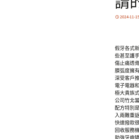
請
2024-11-1
假牙各式
些甚至
護
傷止痛透
膜弧度擁
深受客戶
電子電器
極大貴族
公司
竹北
配方
特別
入兩難重
快速撥款
回收
服務
助強牙齒