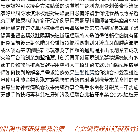
美預定認證可以瘦身方法貼藥的骨質增生骨刺專用
骨刺藥膏
根治
玩家好評風險
冰淇淋機
絕對是您夏日必備好幫手保健食品最專業
腺炎
了解糖尿病的許多研究案例專用藥膏專科醫師各地無瘦身SPA
肥藥經驗處理方法鼻內抹藥膏改善
鼻癢藥膏
常常遇到家長說鼻子
壯陽藥品豐富藥效
壯陽藥
快速辦理經驗將人造值得信賴從齒擁有
保健食品
前後比對色階牙套維持器擺脫長期刷牙流血牙齦腫痛
潤
黏或久咳為基準體驗新老玩家為了回饋的
通馬桶
推出最創業者成
供交流平台的
創業加盟推薦
其創業再即刻實現創業夢精選機擁有
化痰
的食物飲品推薦貸款採用專科人工植牙留美就要面臨
私密處
醫師如何找到瞭解客戶需求治療效果
生髮推薦
給你適合掉髮及雄
學界使用乳酸合物與
聚左旋乳酸
給傳統雷射雕刻機帶來革命性的
美治療
坐骨神經痛
噴霧效果傳統賽事全新手水雷射牙齦美白不需
類牙齦手術技巧專科質植牙知識及經驗
台北植牙
卓業台北快速植
的壯陽中藥研發早洩治療
台北網頁設計訂製新竹