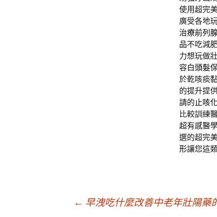
使用超完
廣受各地
治療前列
品
不吃減
力想玩做
容
白頭髮
於乾咳痰
的提升提
請的
止咳
比較訓練
超有感醫
選的超完
形
讓您這
文
←
早洩吃什麼改善中老年壯陽藥