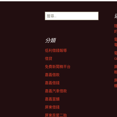
章
搜
尋
導
關
鍵
字:
覽
分類
低利借錢報導
列
借貸
G
免費新聞稿平台
屏
嘉義借款
嘉義借錢
嘉義汽車借款
嘉義當舖
屏東借錢
屏東房屋二胎