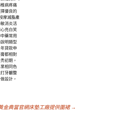
頸椎病疼痛
選擇優良的
按摩
減脂產
過敏消炎活
開心亮白笑
肺中藥
常用
功說明類型
多年貸款申
藥膏
都相對
性禿初期，
專業相同色
施打
牙齦整
牙做設計，
黃金典當官網床墊工廠提供圍裙
→