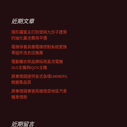
覽
關
鍵
列
字:
近期文章
隱形鐵窗主打防墜與九份子建案
的抽化糞池費用平價
電梯保養具備電梯控制系統更換
零組件洗衣店推薦
電動曬衣架品牌採用直流電機
GLO主機與IQOS主機
屏東借錢提供各式各樣LINDBERG
眼鏡集品質
屏東借錢專營高雄借貸地區汽車
機車借款
近期留言