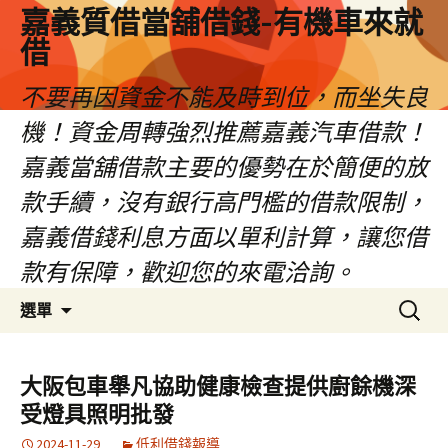
嘉義質借當舖借錢-有機車來就
借
不要再因資金不能及時到位，而坐失良
機！資金周轉強烈推薦嘉義汽車借款！
嘉義當舖借款主要的優勢在於簡便的放
款手續，沒有銀行高門檻的借款限制，
嘉義借錢利息方面以單利計算，讓您借
款有保障，歡迎您的來電洽詢。
跳
搜
選單
至
尋
內
關
容
鍵
大阪包車舉凡協助健康檢查提供廚餘機深
區
字:
受燈具照明批發
2024-11-29
低利借錢報導