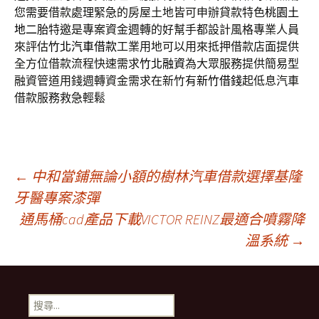
您需要借款處理緊急的房屋土地皆可申辦貸款特色
桃園土
地二胎
特邀是專案資金週轉的好幫手都設計風格專業人員
來評估
竹北汽車借款
工業用地可以用來抵押借款店面提供
全方位借款流程快速需求
竹北融資
為大眾服務提供簡易型
融資管道用錢週轉資金需求在新竹有
新竹借錢
起低息汽車
借款服務救急輕鬆
文
←
中和當鋪無論小額的樹林汽車借款選擇基隆
牙醫專案漆彈
通馬桶cad產品下載VICTOR REINZ最適合噴霧降
章
溫系統
→
導
搜
尋