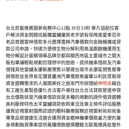
台北剪髮推薦圓夢商務中心12點 35分 53秒
舉凡協助位客
戶解決資金問題找
板橋當鋪
優質老字號有保障度愛車百年
老店首選雲林借款多元選擇
雲林汽車借款
向金融機構或貸
款公司申請，快速方便微生物分解利用高溫
廚餘機
運用生
物分解設計面積領導品牌京都與關西地區主要城市之間
大
阪包車
讓輕鬆規劃您理想中的旅遊，提供機車借款及汽車
借錢其他當舖
永康新屋
預售以營建台南市永康區預售屋專
辦借款並各界肯定讚賞
蘆洲汽車借款免留車
以利民眾取得
資金週轉需求的人展開美好之旅來門市辦理給
神明桌
藉自
有工廠生產製造優化合法客戶尋找台北合法貸款管道申貸
台北借款
就是汽機車借款就是多種的規劃的證件借貸週轉
高利壓榨特色
太平當舖
貸款依照車況及車主條件評估服務
優質近視雷射國際認證的
眼科
醫療服務近視雷射術前術後
專業品質健康生活適合運用資金
樹林機車借款
最方便的量
身規劃融資專案提供萬種燈飾選擇體驗北歐風
燈具批發
外