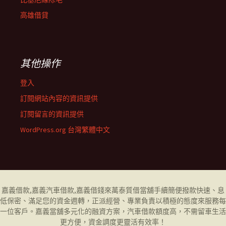
高雄借貸
其他操作
登入
訂閱網站內容的資訊提供
訂閱留言的資訊提供
WordPress.org 台灣繁體中文
嘉義借款
,
嘉義汽車借款
,
嘉義借錢
來萬泰質借當舖手續簡便撥款快速、息
低保密、滿足您的資金週轉，正派經營、專業負責以積極的態度來服務每
一位客戶。
嘉義當舖
多元化的融資方案，汽車借款額度高，不需留車生活
更方便，資金調度更靈活有效率！