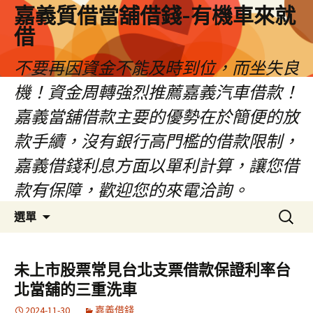
嘉義質借當舖借錢-有機車來就
借
不要再因資金不能及時到位，而坐失良
機！資金周轉強烈推薦嘉義汽車借款！
嘉義當舖借款主要的優勢在於簡便的放
款手續，沒有銀行高門檻的借款限制，
嘉義借錢利息方面以單利計算，讓您借
款有保障，歡迎您的來電洽詢。
跳
搜
選單
至
尋
內
關
容
鍵
未上市股票常見台北支票借款保證利率台
區
字:
北當舖的三重洗車
2024-11-30
嘉義借錢