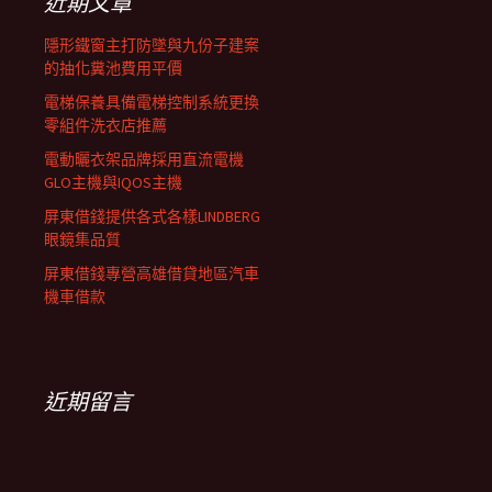
近期文章
隱形鐵窗主打防墜與九份子建案
的抽化糞池費用平價
電梯保養具備電梯控制系統更換
零組件洗衣店推薦
電動曬衣架品牌採用直流電機
GLO主機與IQOS主機
屏東借錢提供各式各樣LINDBERG
眼鏡集品質
屏東借錢專營高雄借貸地區汽車
機車借款
近期留言