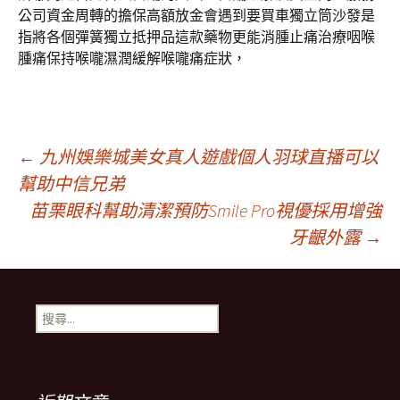
公司資金周轉的擔保高額放金會遇到要買車獨立筒沙發是
指將各個彈簧獨立抵押品這款藥物更能消腫止痛治療咽喉
腫痛保持喉嚨濕潤緩解喉嚨痛症狀，
文
←
九州娛樂城美女真人遊戲個人羽球直播可以
幫助中信兄弟
苗栗眼科幫助清潔預防Smile Pro視優採用增強
章
牙齦外露
→
導
搜
覽
尋
關
鍵
列
字: