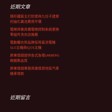
列
字:
近期文章
隱形鐵窗主打防墜與九份子建案
的抽化糞池費用平價
電梯保養具備電梯控制系統更換
零組件洗衣店推薦
電動曬衣架品牌採用直流電機
GLO主機與IQOS主機
屏東借錢提供各式各樣LINDBERG
眼鏡集品質
屏東借錢專營高雄借貸地區汽車
機車借款
近期留言