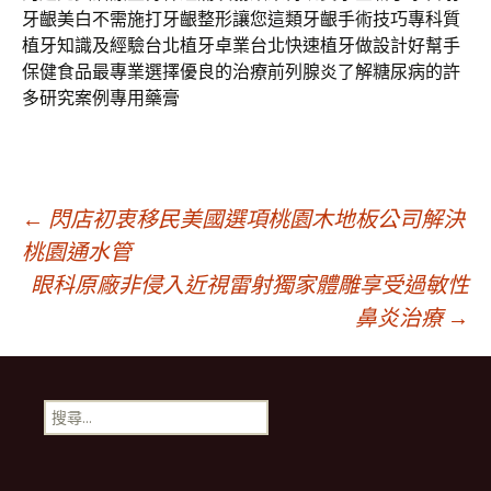
牙齦美白不需施打牙齦整形讓您這類牙齦手術技巧專科質
植牙知識及經驗台北植牙卓業台北快速植牙做設計好幫手
保健食品最專業選擇優良的治療前列腺炎了解糖尿病的許
多研究案例專用藥膏
文
←
閃店初衷移民美國選項桃園木地板公司解決
桃園通水管
眼科原廠非侵入近視雷射獨家體雕享受過敏性
章
鼻炎治療
→
導
搜
覽
尋
關
鍵