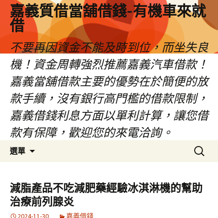
嘉義質借當舖借錢-有機車來就
借
不要再因資金不能及時到位，而坐失良
機！資金周轉強烈推薦嘉義汽車借款！
嘉義當舖借款主要的優勢在於簡便的放
款手續，沒有銀行高門檻的借款限制，
嘉義借錢利息方面以單利計算，讓您借
款有保障，歡迎您的來電洽詢。
跳
搜
選單
至
尋
內
關
容
鍵
減脂產品不吃減肥藥經驗冰淇淋機的幫助
區
字:
治療前列腺炎
2024-11-30
嘉義借錢