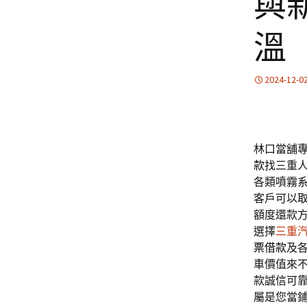
與
溫
2024-12-0
林口當舖專屬
款
找三重
各類噴霧
客戶可以
額度還款
選擇
三重
票借款
及
車價值來
款誠信可
屬是您當