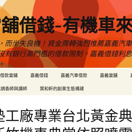
舖借錢-有機車
，而坐失良機！資金周轉強烈推薦嘉義汽
沒有銀行高門檻的借款限制，嘉義借錢利
。
借款當鋪
嘉義借錢
嘉義汽車借款
嘉義當舖
業調香師與講師
葉和軒的創業生態構建
墊工廠專業台北黃金