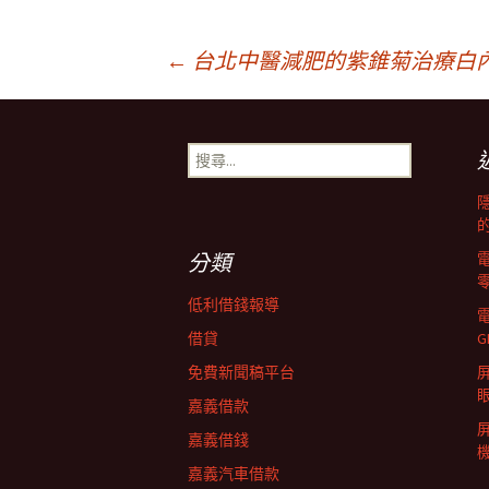
文
←
台北中醫減肥的紫錐菊治療白內障採
章
搜
尋
導
關
鍵
字:
覽
分類
低利借錢報導
列
借貸
G
免費新聞稿平台
屏
嘉義借款
嘉義借錢
嘉義汽車借款