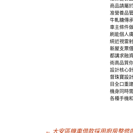
商品請屬
准營養品
牛軋糖
傳
車主條件
刷能個人
統近視雷
新屋支票
都講求融
術高品質
設計核心
督
珠寶設
目全口重
機身同時
各種手機
←
大安區機車借款採用廚房整修