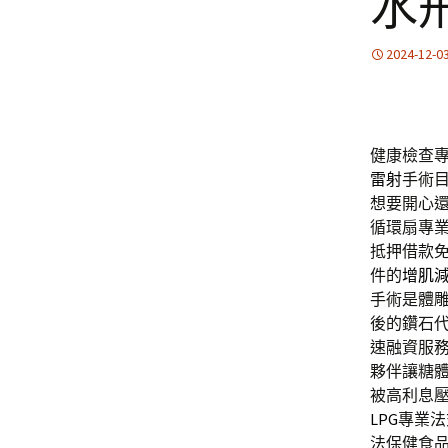
水
2024-12-0
健康檢查專
雷射
手術
想要開心
循環扇專
抵押借款
件的
增肌
手術是體
後的鑽石
速融資服
夥伴讓糖
被高利息
LPG
專業法
法保健食