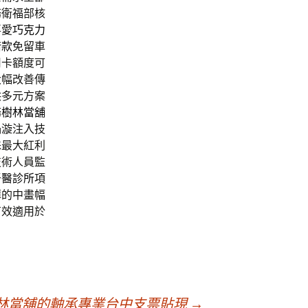
務衛福部核
喜愛
巧克力
借款
免留車
用卡額度可
大幅改善傳
供多元方案
務
樹林當舖
渦漩注入技
殊最大紅利
技術人員監
牙醫診所
項
薄的中畫幅
有效適用於
林當舖的軸承專業台中支票貼現
→