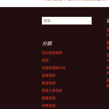
文
章
搜
尋
導
關
鍵
字:
覽
分類
低利借錢報導
列
借貸
G
免費新聞稿平台
屏
嘉義借款
嘉義借錢
嘉義汽車借款
嘉義當舖
屏東借錢