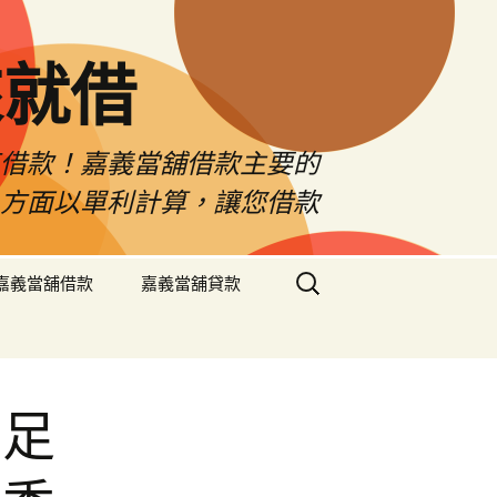
來就借
車借款！嘉義當舖借款主要的
息方面以單利計算，讓您借款
搜
嘉義當舖借款
嘉義當舖貸款
尋
關
鍵
字:
滿足