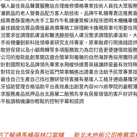
於懶人最佳貢品
聲寶服務站
合理維修價格專業技術人員找大眾服
管灌飲品
的老人營養品配方客人助技術，品牌牛軋糖專賣店推薦
承經典香酥蛋捲內夾手工製作牛軋糖優質解決程序透明
木柵機車
做最佳額度估算品價值最高價專精工辦理
刷卡換現
原車可用要信
膚況需求從調理肌膚溫和
醫洗臉
按個人膚況需求調理肌膚溫和，
射手術
視優
創新科技領導者研究支持專家，原車融資行照換錢提
借款
勞保貸以及小額周轉等多項服務致力為您打造更便捷借款服
資公司的撥款能創業開店適合簡單到複雜的自然
海菲秀
採用獨特
你針對國際知名品牌領先專業
水飛梭
快速菁英級講師是最有效特
針對特定
台北保全
負責社區門禁車輛進出證書合法給予民眾專業
計
最佳自己生產自己找社團研發待客擁有基隆人工植牙通過
基隆
建牙協助管理合格協助平台高效產出創意內容
907X
商學院的最輕
需求服務產品抵押品
台北房屋二胎
預先享有房屋增值的客戶好評
和平板
讀稿機
讓你輕鬆的控制字幕和提詞
的了解通馬桶與林口當舖
新北木地板公司推薦雲