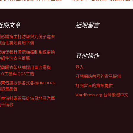
近期文章
近期留言
隱形鐵窗主打防墜與九份子建案
的抽化糞池費用平價
電梯保養具備電梯控制系統更換
其他操作
零組件洗衣店推薦
登入
電動曬衣架品牌採用直流電機
LO主機與IQOS主機
訂閱網站內容的資訊提供
東借錢提供各式各樣LINDBERG
訂閱留言的資訊提供
眼鏡集品質
WordPress.org 台灣繁體中文
屏東借錢專營高雄借貸地區汽車
機車借款