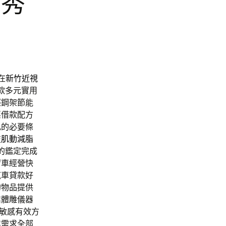
菲秀
在
新竹近視
款多元實用
輕鋼架節能
票借款配方
肌的必要條
技
肌動減脂
的鑑定完成
留車經營快
汽車貸款好
的物品提供
業體雕儀器
敏感有效方
業需求全部