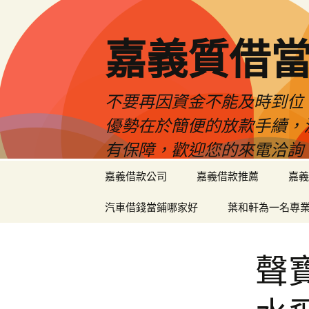
嘉義質借當
不要再因資金不能及時到位
優勢在於簡便的放款手續，
有保障，歡迎您的來電洽詢
跳
嘉義借款公司
嘉義借款推薦
嘉義
至
內
汽車借錢當鋪哪家好
葉和軒為一名專
容
區
聲