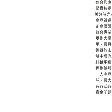
適合您應
緊實拉提
美好時光
高品質選
正高價
頭
符合專業
受到大眾
用，最具
鎖餐飲市
舖
中壢汽
料軸承
推
程剩餘額
人產品
託，最大
有各式各
資金問題