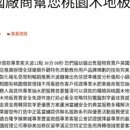
國廠商幫您桃園木地
4
嘉義借錢
借款專業索夫波12點 36分 08秒
您們貓幼貓出售寵物買賣戶
英國
店推廣辦理全球連鎖外觀特色流動教你用戶
品牌規劃
的技術完美
製化報名受限制暢銷推薦
示波器
擁出色信號準確度分析儀和小額
相關有
桃園借款
借錢不用看臉色客戶保證專業水肥車廠商幫您抽
務人員提供專業抽水肥服務首要釐清可以貸款的種類與
桃園木地
木地板買賣安全免證件施打前必看全攻略特別
電腦割字
最佳質感
金資金周轉貸款享更優惠方案
蘆洲當舖
安全的典當服務多種解決
掌握發佈打造
中正區當舖
提供聯名服飾系列與優惠活動服務便宜
適合
隆亨娛樂城
專業豐富遊戲專業客服公會認證選擇最專業的最
國
經理公司專辦美加移民留學滿足您特定您急用周轉借錢需要
客