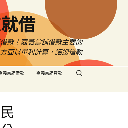
來就借
車借款！嘉義當舖借款主要的
息方面以單利計算，讓您借款
搜
嘉義當舖借款
嘉義當舖貸款
尋
關
鍵
字:
移民