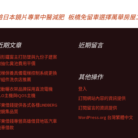
驗日本鏡片專業中醫減肥
板橋免留車選擇萬華房屋
近期文章
近期留言
隱形鐵窗主打防墜與九份子建案
的抽化糞池費用平價
電梯保養具備電梯控制系統更換
其他操作
零組件洗衣店推薦
登入
電動曬衣架品牌採用直流電機
LO主機與IQOS主機
訂閱網站內容的資訊提供
東借錢提供各式各樣LINDBERG
訂閱留言的資訊提供
眼鏡集品質
WordPress.org 台灣繁體中文
屏東借錢專營高雄借貸地區汽車
機車借款