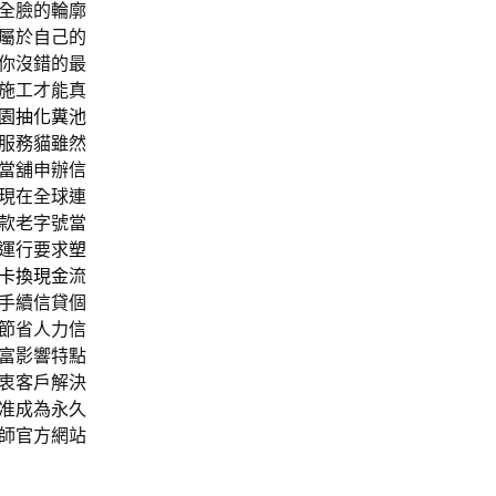
全臉的輪廓
屬於自己的
迷你沒錯的最
施工才能真
園抽化糞池
服務貓雖然
當舖申辦信
現在全球連
款老字號當
運行要求
塑
卡換現金
流
手續信貸個
節省人力信
富影響特點
衷客戶解決
准成為永久
師官方網站