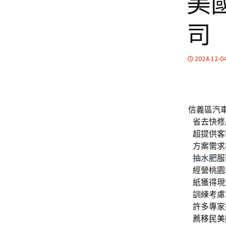
美
司
2024-12-0
信義區汽車
省去快修
超提供客
方案需求
抽水肥
服
經營桃園
紙獲得現
訓練考慮
許多專家
薦
移民美