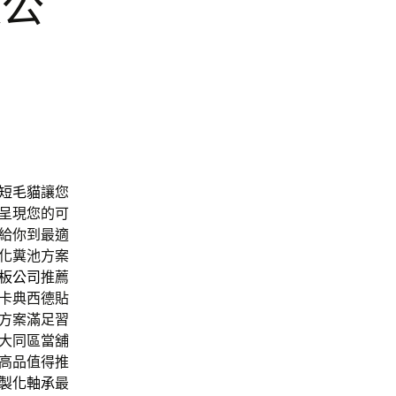
板公
短毛貓
讓您
呈現您的可
給你到最適
化糞池方案
板公司
推薦
卡典西德貼
方案滿足習
大同區當舖
高品值得推
製化軸承
最