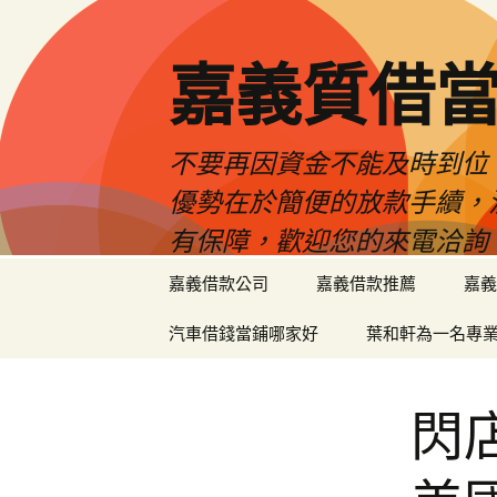
嘉義質借當
不要再因資金不能及時到位
優勢在於簡便的放款手續，
有保障，歡迎您的來電洽詢
跳
嘉義借款公司
嘉義借款推薦
嘉義
至
內
汽車借錢當鋪哪家好
葉和軒為一名專
容
區
閃