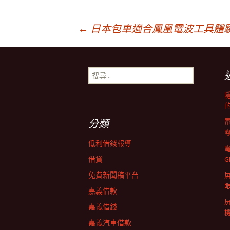
文
←
日本包車適合鳳凰電波工具體
章
搜
尋
導
關
鍵
字:
覽
分類
低利借錢報導
列
借貸
G
免費新聞稿平台
屏
嘉義借款
嘉義借錢
嘉義汽車借款