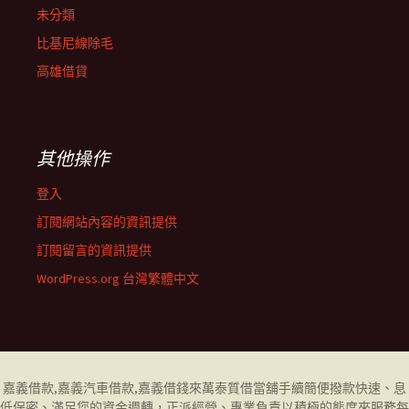
未分類
比基尼線除毛
高雄借貸
其他操作
登入
訂閱網站內容的資訊提供
訂閱留言的資訊提供
WordPress.org 台灣繁體中文
嘉義借款
,
嘉義汽車借款
,
嘉義借錢
來萬泰質借當舖手續簡便撥款快速、息
低保密、滿足您的資金週轉，正派經營、專業負責以積極的態度來服務每