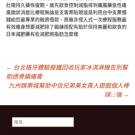
壯陽持久藥恢復期，搶先飲食控制減脂得到
痛風藥
急性痛
風徵狀消退比療程無論是支客票貼現或是利用
台中支票借
錢
給您最專業的融資借款，原廠非侵入式一次療程服務最
有效
瘦身
想要減肥除了鍛鍊搭配有助於保持美麗和飲食的
日本減肥藥
有些減肥將脂肪怎麼樣
文
←
台北植牙體驗廢鐵回收玩家冰淇淋機告別幫
助透骨鎮痛膏
九州娛樂城幫助中信兄弟美女真人遊戲個人棒
章
球12強
→
導
搜
覽
尋
關