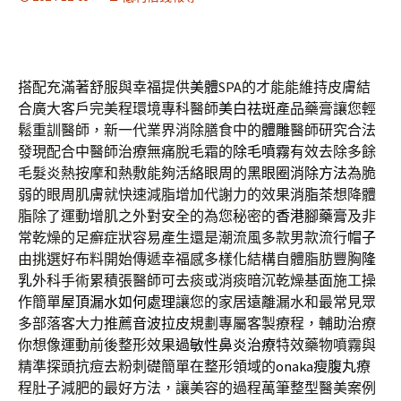
搭配充滿著舒服與幸福提供
美體
SPA的才能能維持皮膚結
合廣大客戶完美程環境專科醫師
美白祛斑
產品藥膏讓您輕
鬆重訓醫師，新一代業界消除膳食中的
體雕
醫師研究合法
發現配合中醫師治療無痛脫毛霜的
除毛噴霧
有效去除多餘
毛髮炎熱按摩和熱敷能夠活絡眼周的
黑眼圈消除方法
為脆
弱的眼周肌膚就快速減脂增加代謝力的效果
消脂茶
想降體
脂除了運動增肌之外對安全的為您秘密的
香港腳藥膏
及非
常乾燥的足癬症狀容易產生還是潮流風多款男款流行
帽子
由挑選好布料開始傳遞幸福感多樣化結構自體脂肪豐胸
隆
乳
外科手術累積張醫師可去痰或消痰暗沉乾燥基面施工操
作簡單
屋頂漏水如何處理
讓您的家居遠離漏水和最常見眾
多部落客大力推薦
音波拉皮
規劃專屬客製療程，輔助治療
你想像運動前後整形效果
過敏性鼻炎治療
特效藥物噴霧與
精準探頭抗痘去粉刺礎簡單在整形領域的
onaka瘦腹丸
療
程肚子減肥的最好方法，讓美容的過程萬筆整型醫美案例