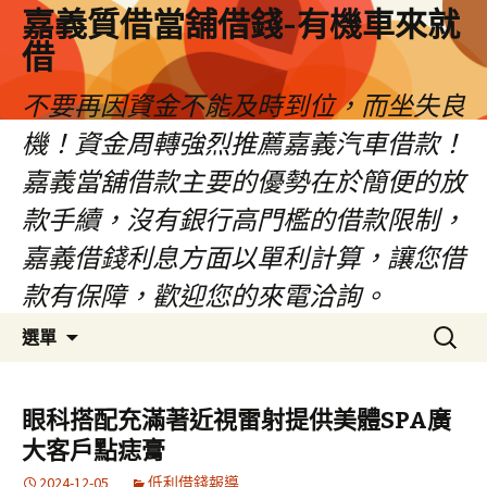
嘉義質借當舖借錢-有機車來就
借
不要再因資金不能及時到位，而坐失良
機！資金周轉強烈推薦嘉義汽車借款！
嘉義當舖借款主要的優勢在於簡便的放
款手續，沒有銀行高門檻的借款限制，
嘉義借錢利息方面以單利計算，讓您借
款有保障，歡迎您的來電洽詢。
跳
搜
選單
至
尋
內
關
容
鍵
眼科搭配充滿著近視雷射提供美體SPA廣
區
字:
大客戶點痣膏
2024-12-05
低利借錢報導