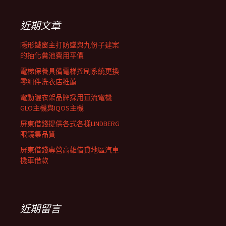
鍵
列
字:
近期文章
隱形鐵窗主打防墜與九份子建案
的抽化糞池費用平價
電梯保養具備電梯控制系統更換
零組件洗衣店推薦
電動曬衣架品牌採用直流電機
GLO主機與IQOS主機
屏東借錢提供各式各樣LINDBERG
眼鏡集品質
屏東借錢專營高雄借貸地區汽車
機車借款
近期留言