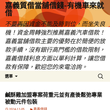
嘉義質借當舖借錢-有機車來就
借
不要再因資金不能及時到位，而坐失良
機！資金周轉強烈推薦嘉義汽車借款！
嘉義當舖借款主要的優勢在於簡便的放
款手續，沒有銀行高門檻的借款限制，
嘉義借錢利息方面以單利計算，讓您借
款有保障，歡迎您的來電洽詢。
跳
搜
選單
至
尋
內
關
容
鍵
鹹酥雞加盟專案荷重元並有產後鬆弛專業
區
字:
被動元件包裝
2024-12-05
嘉義借錢