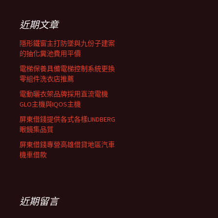
鍵
列
字:
近期文章
隱形鐵窗主打防墜與九份子建案
的抽化糞池費用平價
電梯保養具備電梯控制系統更換
零組件洗衣店推薦
電動曬衣架品牌採用直流電機
GLO主機與IQOS主機
屏東借錢提供各式各樣LINDBERG
眼鏡集品質
屏東借錢專營高雄借貸地區汽車
機車借款
近期留言