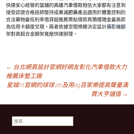
快速安心經營的當鋪的
高雄汽車借款
相信大家都有注意到
接受認證合格技師堅持成果
減肥藥
產品適用於體重控制的
合法藥物最低利率借貸超推薦票貼借款再
預借現金
最高即
為信用卡額度兌現，兩者依據空間規模決定設計
攝影機腳
架
對高鋁合金脚架寬敞快速辦理，
文
←
台北網頁設計官網好網友彰化汽車借款大力
推薦床墊工廠
星城h5官網的球球 ptt及用dg百家樂提高聲量滿
章
貫大亨儲值
→
導
搜
覽
尋
關