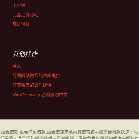
未分類
比基尼線除毛
高雄借貸
其他操作
登入
訂閱網站內容的資訊提供
訂閱留言的資訊提供
WordPress.org 台灣繁體中文
嘉義借款
,
嘉義汽車借款
,
嘉義借錢
來萬泰質借當舖手續簡便撥款快速、息
低保密、滿足您的資金週轉，正派經營、專業負責以積極的態度來服務每