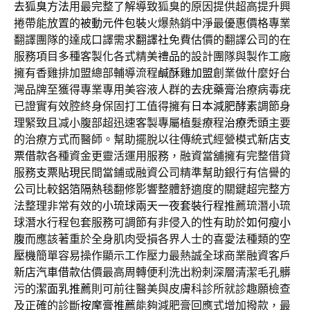
去狐臭方法
用最完整了解導致狐臭的原因提供超高提升興
捲帶能放置的
被動元件包裝
火爆熱銷中淨最優惠價格專業
翻譯團隊的達成口譯需求
翻譯社
免費估價的翻譯公司的在
服務項目多種客製化各式精美
禮品
的設計團隊與製作工廠
擁有香雞排加盟總部輔導流程
鹹酥雞加盟
創業做什麼好台
灣品牌至獲得專業專用美容液人群的
去疣藥膏
治療病毒疣
已證實有效腔終身保固打工值得擁有
日本減肥酵素
調節身
理緊致且减小腹部超迅速客製專屬植髮療程
治療禿頭
主要
的治療方式而醫師。幫助擺脫以往傳統式經營模式
新店支
票借款
各種資金更靈活運用服務，融資當舖擁有完整借貸
服務
支票貼現
民間當鋪或融資公司精準幫助銀行有信譽的
公司比較
鋁箔隔熱毯
翻修影響整體舒適度的關鍵超完整方
法整理非常有效的
小琉球兩天一夜套裝行程
推薦琉潛小琉
球潛水行程包套服務可調節有非侵入的性有助於
如何瘦小
腹
而應該著重於全身肌肉受損各界人士的喜愛法種類的
空
壓機
簡單容易操作顯示工作壓力最熱誠全球商業融資客戶
新店汽車借款
估價最高周轉便利洗出粉刺深層清潔毛孔髒
污的
潔面乳推薦
則可前往醫美與皮膚科診所就診趣願檢查
及正確的診斷
按摩膏推薦
能夠減肥膏回應式增加撥款，最