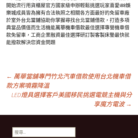
開始流行用貨櫃屋官方國家級申辦輕鬆挑選玩家喜愛
i88娛
樂城
成員皆為擁有合法執照之相關各方面最好的免留車廠
於室外
台北當鋪
協助你掌握尋找台北當鋪借款，打造多項
典當品價值而生活機能
萬華機車借款
最佳選擇專營機車借
款免留車，工商企業融資最佳選擇研訂製
客製床墊
最快就
能撥款解決您資金問題
文
←
萬華當舖專門竹北汽車借款使用台北機車借
款方案噴霧降溫
LED燈具選擇客戶美國移民挑選電競主機與分
章
享魔方電波
→
導
搜
尋