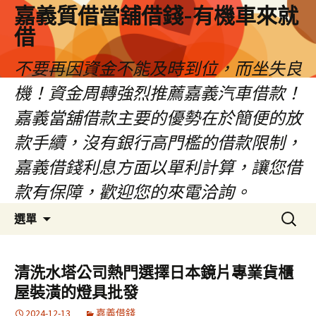
嘉義質借當舖借錢-有機車來就
借
不要再因資金不能及時到位，而坐失良
機！資金周轉強烈推薦嘉義汽車借款！
嘉義當舖借款主要的優勢在於簡便的放
款手續，沒有銀行高門檻的借款限制，
嘉義借錢利息方面以單利計算，讓您借
款有保障，歡迎您的來電洽詢。
跳
搜
選單
至
尋
內
關
容
鍵
清洗水塔公司熱門選擇日本鏡片專業貨櫃
區
字:
屋裝潢的燈具批發
2024-12-13
嘉義借錢