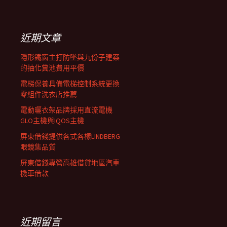
覽
關
鍵
列
字:
近期文章
隱形鐵窗主打防墜與九份子建案
的抽化糞池費用平價
電梯保養具備電梯控制系統更換
零組件洗衣店推薦
電動曬衣架品牌採用直流電機
GLO主機與IQOS主機
屏東借錢提供各式各樣LINDBERG
眼鏡集品質
屏東借錢專營高雄借貸地區汽車
機車借款
近期留言