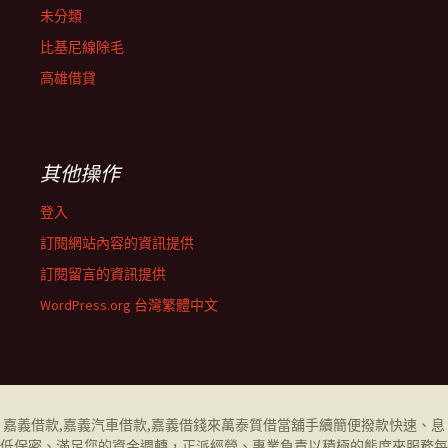
未分類
比基尼線除毛
高雄借貸
其他操作
登入
訂閱網站內容的資訊提供
訂閱留言的資訊提供
WordPress.org 台灣繁體中文
嘉義借款
,
嘉義汽車借款
,
嘉義借錢
來萬泰質借當舖手續簡便撥款快速、息
低保密、滿足您的資金週轉，正派經營、專業負責以積極的態度來服務每