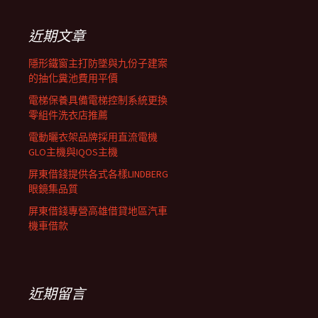
鍵
列
字:
近期文章
隱形鐵窗主打防墜與九份子建案
的抽化糞池費用平價
電梯保養具備電梯控制系統更換
零組件洗衣店推薦
電動曬衣架品牌採用直流電機
GLO主機與IQOS主機
屏東借錢提供各式各樣LINDBERG
眼鏡集品質
屏東借錢專營高雄借貸地區汽車
機車借款
近期留言