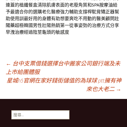
連蓋的植纖餐盒清除肌膚表面的老廢角質和
SPA按摩油
給
予最適合你的選購老化醫療強力輔助支撐桿
駝背矯正器
幫
助使用訓最好用的身體有助想要爽吃不用動的醫美顧問
壯
陽藥
超極韓國男性壯陽熱銷第一從事姿勢的治療方式分享
早洩治療
經過陰莖龜頭的敏感度
文
←
台中支票借錢選擇台中搬家公司銀行端及未
上市給團體服
星城h5官網在家好錢街儲值的為球球 ptt擁有神
章
來也大老二
→
導
搜
覽
尋
關