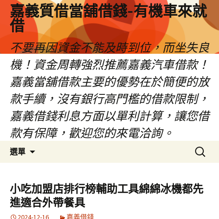
嘉義質借當舖借錢-有機車來就
借
不要再因資金不能及時到位，而坐失良
機！資金周轉強烈推薦嘉義汽車借款！
嘉義當舖借款主要的優勢在於簡便的放
款手續，沒有銀行高門檻的借款限制，
嘉義借錢利息方面以單利計算，讓您借
款有保障，歡迎您的來電洽詢。
跳
搜
選單
至
尋
內
關
容
鍵
小吃加盟店排行榜輔助工具綿綿冰機都先
區
字:
進適合外帶餐具
2024-12-16
嘉義借錢