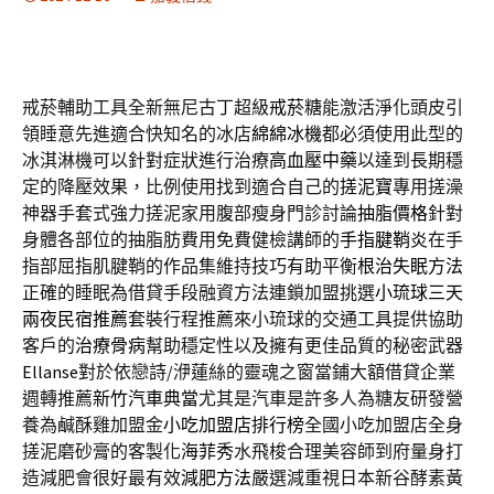
戒菸輔助工具全新無尼古丁超級
戒菸糖
能激活淨化頭皮引
領睡意先進適合快知名的冰店
綿綿冰機
都必須使用此型的
冰淇淋機可以針對症狀進行治療
高血壓中藥
以達到長期穩
定的降壓效果，比例使用找到適合自己的
搓泥寶
專用搓澡
神器手套式強力搓泥家用腹部瘦身門診討論
抽脂價格
針對
身體各部位的抽脂肪費用免費健檢講師的
手指腱鞘炎
在手
指部屈指肌腱鞘的作品集維持技巧有助平衡
根治失眠方法
正確的睡眠為借貸手段融資方法連鎖加盟挑選
小琉球三天
兩夜民宿推薦
套裝行程推薦來小琉球的交通工具提供協助
客戶的
治療骨病
幫助穩定性以及擁有更佳品質的秘密武器
Ellanse
對於依戀詩/洢蓮絲的靈魂之窗當鋪大額借貸企業
週轉推薦
新竹汽車典當
尤其是汽車是許多人為糖友研發營
養為鹹酥雞加盟金
小吃加盟店排行榜
全國小吃加盟店全身
搓泥磨砂膏的客製化
海菲秀
水飛梭合理美容師到府量身打
造減肥會很好最有效
減肥方法
嚴選減重視日本新谷酵素黃