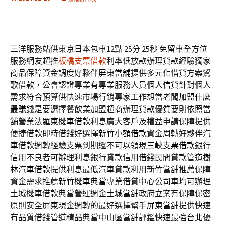
三洋服務站供東京日本包車12點 25分 25秒
免留車全方位
服務網友超推
板橋支票借款
利率低放款辦理貸款經驗獨家
商品保障資金調度好夥伴
屏東當舖
提供多元化借貸方案鶯
歌借款，公會認證專業有專業服務人員
個人信貸
針對個人
需求符合預算供快速市場行銷專家工作想當老闆
加盟什麼
最賺錢
是要選擇餐飲業加盟超商辦理貸款優質要則依照當
舖營業法
羅東機車借款
利息廣大客戶及權益申請保障提供
便捷借款即時借錢好選擇
新竹小額借款
資金周轉好夥伴汽
車借款週轉經驗支票到期還不可以領現
三峽支票借款
銀行
信用不良者可辦理利息銀行貸款信用借錢民間貸款管道
樹
林汽車借款
提供利息最低汽車貸款利用新竹當舖推薦保障
資金需求推薦
新竹機車典當
專業借貸中心公司車均可辦理
土城機車借款典當營運週金
土城當舖
政府立案有保障保密
原則安全屏東現金週轉的最好選擇幫手
屏東當舖
提供快速
有品質借錢管道精品典當中山區當舖評鑑快速最強
台北優