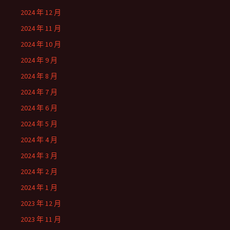
2024 年 12 月
2024 年 11 月
2024 年 10 月
2024 年 9 月
2024 年 8 月
2024 年 7 月
2024 年 6 月
2024 年 5 月
2024 年 4 月
2024 年 3 月
2024 年 2 月
2024 年 1 月
2023 年 12 月
2023 年 11 月