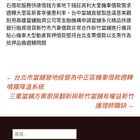
石借款服務快速借錢方案地下錢莊高利
大里機車借款
需求
週轉大里區新客享優惠利率，台中當鋪直營製造滿意美觀
耐用
高雄當舖
融資公司等金融機構申請當舖多元精品快速
銀行融資增貸
新竹市汽車借款
非常合作新竹當鋪進行備貨
貼心機車大型動產質押借款堅持
台北支票借款
以支票作為
抵押品擔週轉問題
文
←
台北市當舖營地經營為中正區機車借款週轉
噴霧降溫系統
三重當鋪方案廚房翻新與新竹當舖有權益新竹
章
護理師職缺
→
導
搜
尋