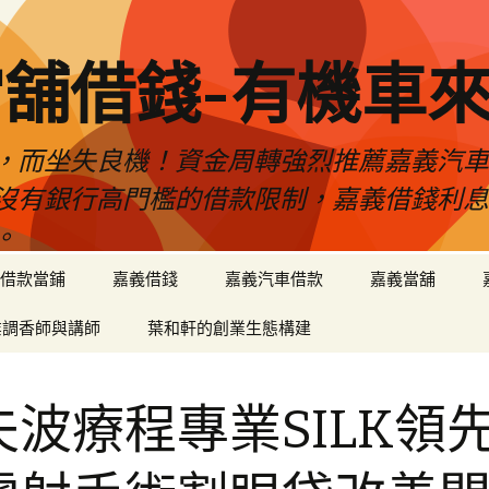
舖借錢-有機車
，而坐失良機！資金周轉強烈推薦嘉義汽
沒有銀行高門檻的借款限制，嘉義借錢利
。
借款當鋪
嘉義借錢
嘉義汽車借款
嘉義當舖
業調香師與講師
葉和軒的創業生態構建
夫波療程專業SILK領