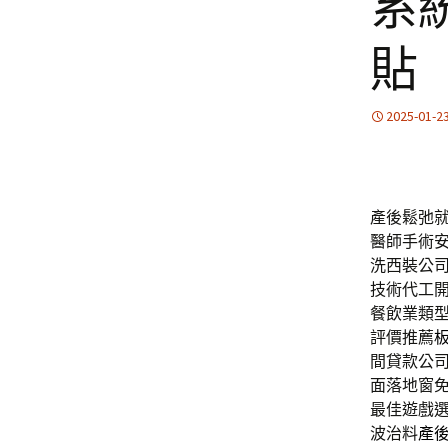
系
貼
2025-01-2
產後鬆弛就選
醫師手術
洗西裝公
技術代工開
餐飲業類
評價推薦
間貸款公
面落地窗
最佳遊戲
波治料
產