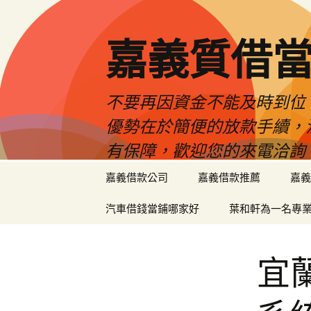
嘉義質借當
不要再因資金不能及時到位
優勢在於簡便的放款手續，
有保障，歡迎您的來電洽詢
跳
嘉義借款公司
嘉義借款推薦
嘉義
至
內
汽車借錢當鋪哪家好
葉和軒為一名專
容
區
宜