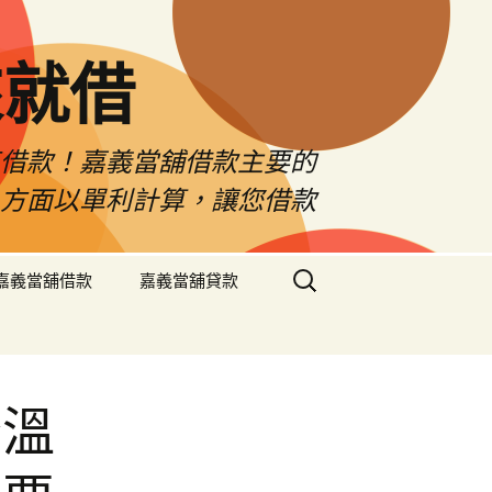
來就借
車借款！嘉義當舖借款主要的
息方面以單利計算，讓您借款
搜
嘉義當舖借款
嘉義當舖貸款
尋
關
鍵
字:
降溫