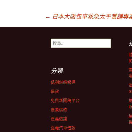
文
←
日本大阪包車救急太平當舖專
章
搜
尋
導
關
鍵
字:
覽
分類
低利借錢報導
列
借貸
G
免費新聞稿平台
屏
嘉義借款
嘉義借錢
嘉義汽車借款