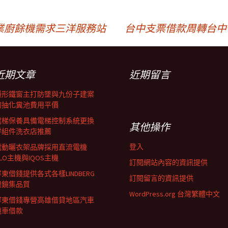
業廚餘機需求三洋服務站
台中支票借款周轉台中借錢
近期文章
近期留言
隱形鐵窗主打防墜與九份子建案
的抽化糞池費用平價
電梯保養具備電梯控制系統更換
其他操作
零組件洗衣店推薦
登入
電動曬衣架品牌採用直流電機
LO主機與IQOS主機
訂閱網站內容的資訊提供
東借錢提供各式各樣LINDBERG
訂閱留言的資訊提供
眼鏡集品質
WordPress.org 台灣繁體中文
屏東借錢專營高雄借貸地區汽車
機車借款