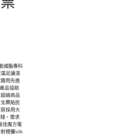
北票
動減脂
專科
擇滿足讓清
噴霧用先進
產品協助
有超過商品
台北票貼
民
客房採用大
借錢，需求
最佳魔方電
雷射
視優
silk