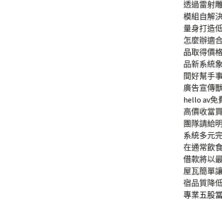
透過雷射
模組自解
量身打造
怎麼辦適
品
取得價格
品新系統
間好幫手
廣告宣傳
hello av
免
高價收當
團隊請給
系統多元
在通常
飲
借款
將以
屋瓦簡單
宿品質降
專業
五股