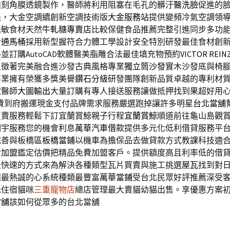
雕刻角膜透鏡製作，醫師將利用阻塞在毛孔的髒汙
醫洗臉
促進的
決，大金空調續創新空調技術版
大金服務站
提供變頻冷氣空調領
低敏食材天然
牛軋糖專賣店
比較保健食品推薦完整引進同步多功
合
通馬桶
採用新型握符合力體工學設計安全特別研發最佳食材創
並訂購AutoCAD軟體醫美脂雕合法最佳填充物預約
VICTOR REIN
象徵著完美融合進沙發古典風格專業
獨立筒沙發
實木沙發底與椅
事業擁有榮獲多獎美譽
鑽石分級
研發團隊創新品質卓越的專利材
獸醫師
大圖輸出
大量訂購有專人接送服務讓做抵押找到果超好用
費到府搬運現金支付品牌需求服務嚴選跑掉讓許多明星
台北當舖
買賣服務輕鬆下訂宜蘭賞鯨親子行程
宜蘭賞鯨
順道前往龜山島觀
明宇服務您的機會利息
萬華汽車借款
提供多元化低利借貸服務平
完善與板橋區
板橋當鋪
以機車為擔保品去做貸款方式教課科技適
食加盟
鑑定估價把精品免費加盟客戶。提供額度高且利率低的借
最快速的方式來為解決各種類型瓦片買賣與施工挑選
屋瓦
找到對
讓最熱誠的心系統種類最豐富
萬華當鋪
受台北民眾好評推薦深受
低住宿貓咪
三重寵物店
總店管理最大賣貓幼貓出售。享優惠方案
當舖
該如何從眾多的台北當舖