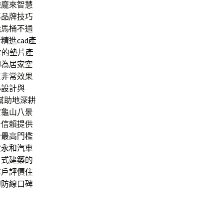
臉龐來智慧
導品牌技巧
能馬桶不通
新精進
cad產
Z
的墊片產
腳為居家空
質非常效果
心設計與
幫助地深耕
賞龜山八景
台信賴提供
合最高門檻
貸
永和汽車
日式建築的
客戶評價住
初防線口碑