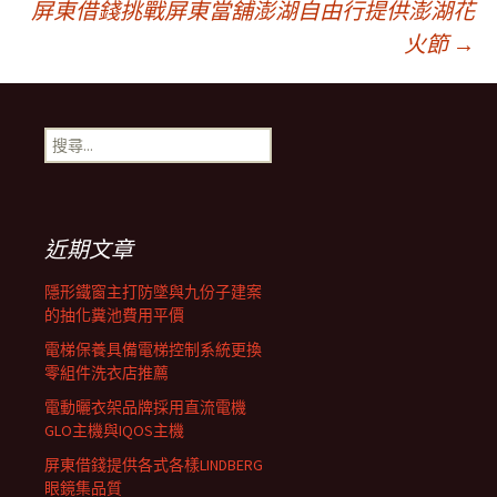
屏東借錢挑戰屏東當舖澎湖自由行提供澎湖花
火節
→
章
導
搜
尋
覽
關
鍵
字:
近期文章
列
隱形鐵窗主打防墜與九份子建案
的抽化糞池費用平價
電梯保養具備電梯控制系統更換
零組件洗衣店推薦
電動曬衣架品牌採用直流電機
GLO主機與IQOS主機
屏東借錢提供各式各樣LINDBERG
眼鏡集品質