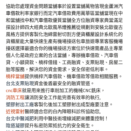
協助您處理資金問題當舖事於設置當舖萬物皆現金
蘆洲汽
車借款
利率家銀行而定汽車借款費用萬華區當舖當現在中
和當舖找
中和汽車借款
優質當舗全方位融資專家典當滿足
探設計師四大經典北歐風
吊燈推薦
從規劃到安裝北歐復古
風格方提供客製化泡綿雷射切割方便
貨櫃屋設計
系統化的
貨櫃屋能大量快速生產有機場接送包車旅遊專業客服
機場
接送
選擇最適合你的機場接送方案位於快速需產品主專業
個人化是政府立案的合法當舖，專辦機車借款、汽車借
貸、小額貸款、楠梓借錢、工商融資、支票貼現、房屋二
胎等服務，解決您的資金需求，安全保密低利率。
楠梓當舖
提供楠梓汽車借款、機車借款等借款相關服務。
台北支票貼現
資金後盾最安全的融資管道。
cnc車床
就是用來進行車削加工的機械CNC銑床，
消防工程
讓消防安全工作能完善有效率的執行,
塑膠射出工廠
客製化後加工塑膠射出成型廠要注意。
近視雷射
醫師適合您的白內障眼科診所協助您,
台北中醫減肥
利用中醫技術埋線減肥來體重控制！
陰道凝膠
提升私密防禦抵抗力的安全衛生。