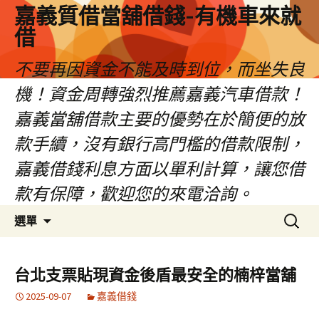
嘉義質借當舖借錢-有機車來就
借
不要再因資金不能及時到位，而坐失良
機！資金周轉強烈推薦嘉義汽車借款！
嘉義當舖借款主要的優勢在於簡便的放
款手續，沒有銀行高門檻的借款限制，
嘉義借錢利息方面以單利計算，讓您借
款有保障，歡迎您的來電洽詢。
跳
搜
選單
至
尋
內
關
容
鍵
台北支票貼現資金後盾最安全的楠梓當舖
區
字:
2025-09-07
嘉義借錢