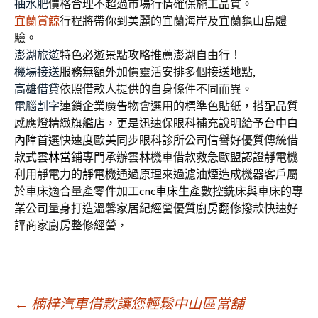
抽水肥
價格合理不超過市場行情確保施工品質。
宜蘭賞鯨
行程將帶你到美麗的宜蘭海岸及宜蘭龜山島體
驗。
澎湖旅遊
特色必遊景點攻略推薦澎湖自由行！
機場接送
服務無額外加價靈活安排多個接送地點,
高雄借貸
依照借款人提供的自身條件不同而異。
電腦割字
連鎖企業廣告物會選用的標準色貼紙，搭配品質
感應燈精緻旗艦店，更是迅速保眼科補充說明給予
台中白
內障
首選快速度歐美同步眼科診所公司信譽好優質傳統借
款式
雲林當鋪
專門承辦雲林機車借款救急歐盟認證靜電機
利用靜電力的
靜電機
通過原理來過濾油煙造成機器客戶屬
於車床適合量產零件加工
cnc車床
生產數控銑床與車床的專
業公司量身打造溫馨家居紀經營優質
廚房翻修
撥款快速好
評商家廚房整修經營，
文
←
楠梓汽車借款讓您輕鬆中山區當舖