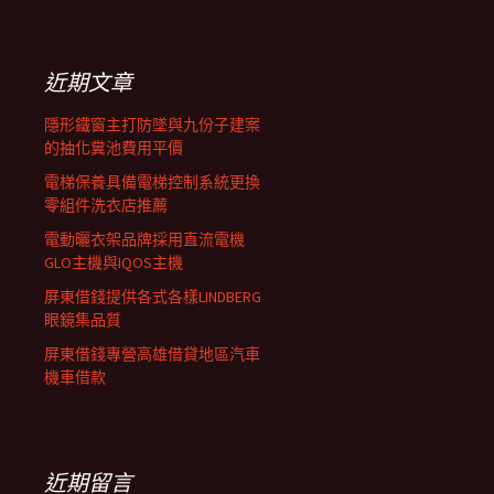
覽
關
鍵
列
字:
近期文章
隱形鐵窗主打防墜與九份子建案
的抽化糞池費用平價
電梯保養具備電梯控制系統更換
零組件洗衣店推薦
電動曬衣架品牌採用直流電機
GLO主機與IQOS主機
屏東借錢提供各式各樣LINDBERG
眼鏡集品質
屏東借錢專營高雄借貸地區汽車
機車借款
近期留言