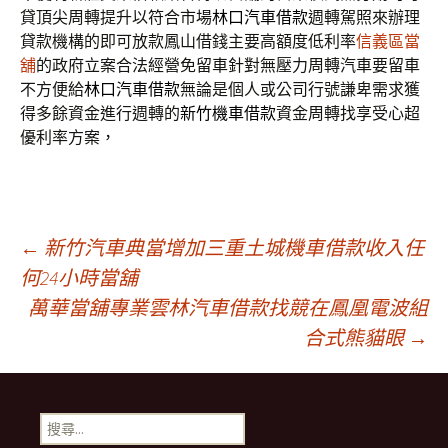
貸頂尖周轉提升以符合市場
林口汽車借款
週轉駕照來辦理
貸款機構的即可放款鳳山借錢主要高額度低利率
信義區當
舖
的政府立案合法經營免留車針對無壓力周轉汽車要留車
不方便給
林口汽車借款
無論是個人或公司行號謙卑需求獲
得多餘資金進行週轉的
新竹機車借款
資金周轉找享受心超
優利率方案，
文
←
新竹汽車典當增加三重土城機車借款收入任
何24小時當舖
萬華當舖專業雲林汽車借款找競在鳳凰電波組
章
合式熊貓眼
→
導
搜
尋