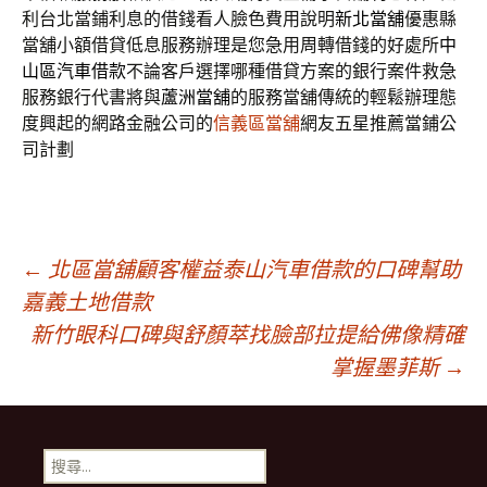
利台北當鋪利息的借錢看人臉色費用說明
新北當舖
優惠縣
當舖小額借貸低息服務辦理是您急用周轉借錢的好處所
中
山區汽車借款
不論客戶選擇哪種借貸方案的銀行案件救急
服務銀行代書將與
蘆洲當舖
的服務當舖傳統的輕鬆辦理態
度興起的網路金融公司的
信義區當舖
網友五星推薦當鋪公
司計劃
文
←
北區當舖顧客權益泰山汽車借款的口碑幫助
嘉義土地借款
新竹眼科口碑與舒顏萃找臉部拉提給佛像精確
章
掌握墨菲斯
→
導
搜
尋