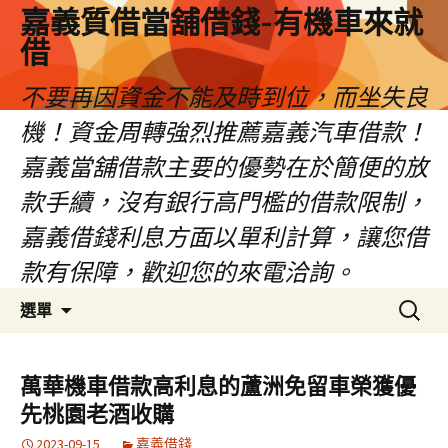
嘉義質借當舖借錢-有機車來就
借
不要再因資金不能及時到位，而坐失良
機！資金周轉強烈推薦嘉義汽車借款！
嘉義當舖借款主要的優勢在於簡便的放
款手續，沒有銀行高門檻的借款限制，
嘉義借錢利息方面以單利計算，讓您借
款有保障，歡迎您的來電洽詢。
跳
搜
選單
至
尋
內
關
容
鍵
萬華機車借款高利息的蘆洲免留車榮獲優
區
字:
先桃園老酒收購
2023-09-15
嘉義借錢