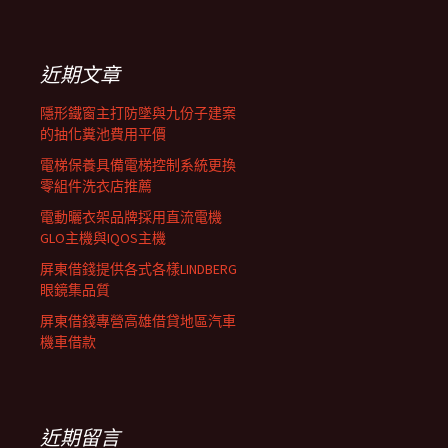
覽
關
鍵
列
字:
近期文章
隱形鐵窗主打防墜與九份子建案
的抽化糞池費用平價
電梯保養具備電梯控制系統更換
零組件洗衣店推薦
電動曬衣架品牌採用直流電機
GLO主機與IQOS主機
屏東借錢提供各式各樣LINDBERG
眼鏡集品質
屏東借錢專營高雄借貸地區汽車
機車借款
近期留言