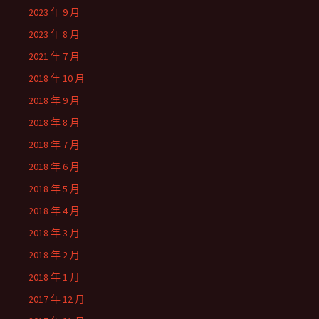
2023 年 9 月
2023 年 8 月
2021 年 7 月
2018 年 10 月
2018 年 9 月
2018 年 8 月
2018 年 7 月
2018 年 6 月
2018 年 5 月
2018 年 4 月
2018 年 3 月
2018 年 2 月
2018 年 1 月
2017 年 12 月