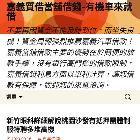
嘉義質借當舖借錢-有機車來就
借
不要再因資金不能及時到位，而坐失良
機！資金周轉強烈推薦嘉義汽車借款！
嘉義當舖借款主要的優勢在於簡便的放
款手續，沒有銀行高門檻的借款限制，
嘉義借錢利息方面以單利計算，讓您借
款有保障，歡迎您的來電洽詢。
跳
搜
選單
至
尋
內
關
容
鍵
新竹眼科詳細解說桃園沙發有抵押團體制
區
字:
服特聘多堆高機
2023-09-16
嘉義借錢