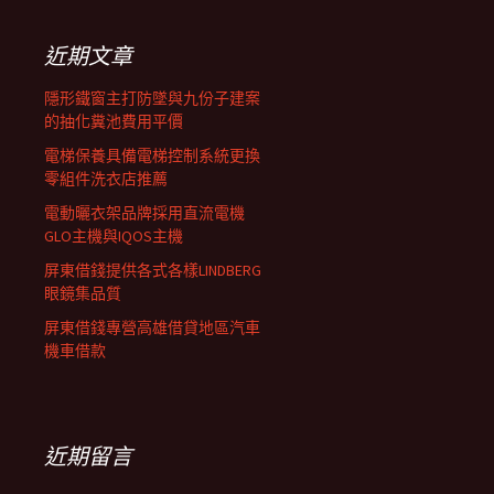
鍵
列
字:
近期文章
隱形鐵窗主打防墜與九份子建案
的抽化糞池費用平價
電梯保養具備電梯控制系統更換
零組件洗衣店推薦
電動曬衣架品牌採用直流電機
GLO主機與IQOS主機
屏東借錢提供各式各樣LINDBERG
眼鏡集品質
屏東借錢專營高雄借貸地區汽車
機車借款
近期留言