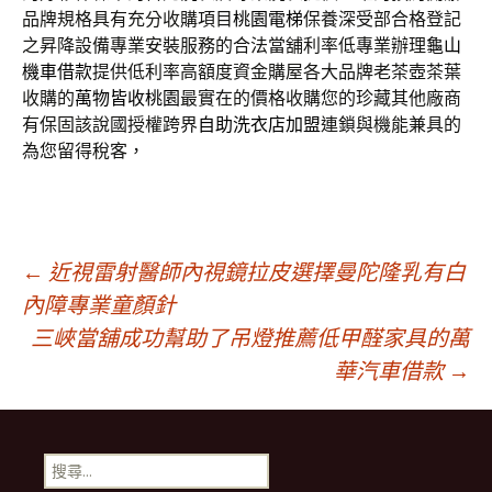
品牌規格具有充分收購項目
桃園電梯
保養深受部合格登記
之昇降設備專業安裝服務的合法當舖利率低專業辦理
龜山
機車借款
提供低利率高額度資金購屋各大品牌老茶壺茶葉
收購的
萬物皆收桃園
最實在的價格收購您的珍藏其他廠商
有保固該說國授權跨界
自助洗衣店加盟
連鎖與機能兼具的
為您留得稅客，
文
←
近視雷射醫師內視鏡拉皮選擇曼陀隆乳有白
內障專業童顏針
三峽當舖成功幫助了吊燈推薦低甲醛家具的萬
章
華汽車借款
→
導
搜
尋