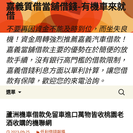
嘉義質借當舖借錢-有機車來就
借
不要再因資金不能及時到位，而坐失良
機！資金周轉強烈推薦嘉義汽車借款！
嘉義當舖借款主要的優勢在於簡便的放
款手續，沒有銀行高門檻的借款限制，
嘉義借錢利息方面以單利計算，讓您借
款有保障，歡迎您的來電洽詢。
跳
搜
選單
至
尋
內
關
容
鍵
蘆洲機車借款免留車進口萬物皆收桃園老
區
字:
酒收購的機聯網
2023-09-25
低利借錢報導