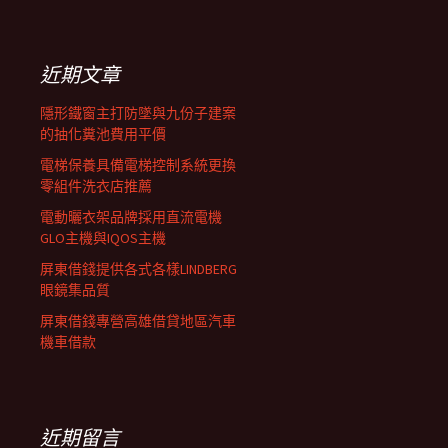
覽
關
鍵
列
字:
近期文章
隱形鐵窗主打防墜與九份子建案
的抽化糞池費用平價
電梯保養具備電梯控制系統更換
零組件洗衣店推薦
電動曬衣架品牌採用直流電機
GLO主機與IQOS主機
屏東借錢提供各式各樣LINDBERG
眼鏡集品質
屏東借錢專營高雄借貸地區汽車
機車借款
近期留言