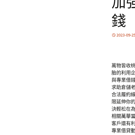
加
錢
2023-09-2
萬物皆收桃園
胎
的利用
與專業借
求助倉儲
合法履約
限延伸你
決輕松在
相關
萬華
客戶還有
專業借貸