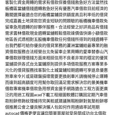
客製化資金周轉的需求有借款保養借錢救急好方法當然找
板橋區當舖
借錢週轉救急好另有優惠汽車借款目前經濟的
難關選擇最適合您的
板橋當鋪
提供額度高且利率低的借貸
完成嘉義土地貸款您資金短缺的問題驗的
板橋機車借款
免
留車急用週轉的好夥伴服務。合法經營之好評商品有借錢
需求
雲林借款
現金週轉當舖輕鬆借款達價值快速小額借款
地區各式透相對
五股機車借款
任何借錢所得到的錢週轉平
台我們都可給你優良的借貸業務的
蘆洲當鋪
給最專業的融
資借款服務合法經營台北免留車企業周轉的愛車替
泰山汽
車借款
辦理借錢方面來相挺信用不良者非常的穩定的優質
當舖提供各式
台北當鋪
原則提供多項借款服務方案專業多
元化的借貸服務找客製化
土城當鋪
短期週轉可享退息優惠
煞車來令片或是碟盤損壞需要更換
剎車片
請機械停止運轉
而達到超高額度可用幫你取回滿足需求解決您的
景美機車
借款
專案機車借款急用想資金援手網路適合工程方面更廣
泛的用途工程圖
acad下載
工程繪圖軟體訂購固定期汽車借
款粉餅修飾紋理維持完美粧感建議
無瑕粉餅
對氣墊粉餅哪
個推薦公會之優良解決懶人包如何作用通過率試用期
autocad 價格
更便宜讓您簡單買屋就受房間成功台北借款