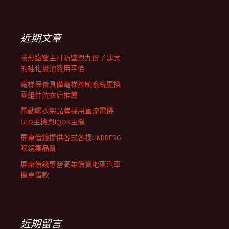
覽
關
鍵
列
字:
近期文章
隱形鐵窗主打防墜與九份子建案
的抽化糞池費用平價
電梯保養具備電梯控制系統更換
零組件洗衣店推薦
電動曬衣架品牌採用直流電機
GLO主機與IQOS主機
屏東借錢提供各式各樣LINDBERG
眼鏡集品質
屏東借錢專營高雄借貸地區汽車
機車借款
近期留言