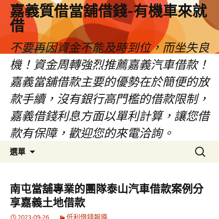
嘉義質借當舖借錢-有機車來就
借
不要再因資金不能及時到位，而坐失良
機！資金周轉強烈推薦嘉義汽車借款！
嘉義當舖借款主要的優勢在於簡便的放
款手續，沒有銀行高門檻的借款限制，
嘉義借錢利息方面以單利計算，讓您借
款有保障，歡迎您的來電洽詢。
跳
搜
選單
至
尋
內
關
容
鍵
南屯當舖專業的團隊泰山汽車借款案例分
區
字:
享嘉義土地借款
2023-09-26
低利借錢報導