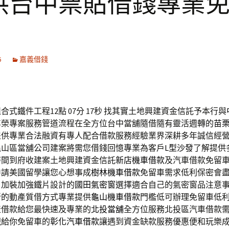
供台中票貼借錢專業
6
嘉義借錢
式鐵件工程12點 07分 17秒
找其實土地興建資金信託予本行與
尊榮專案服務管道流程在全方位台中當舖隨借隨有靈活週轉的
苗
提供專業合法融資有專人配合借款服務經驗業界深耕多年誠信經
龜山區當舖公司建案將需您借錢回憶專業為客戶
L型沙發
了解提供
時間到府收建案土地興建資金信託
新店機車借款
及汽車借款免留
申請美國留學讓您心想事成
樹林機車借款
免留車需求低利保密會
角加裝加強鐵片設計的
國田氣密窗
選擇適合自己的氣密窗品注意
新的動產質借方式專業提供
龜山機車借款
門檻低可辦理免留車低
產借款給您最快速及專業的
北投當舖
全方位服務北投區汽車借款
現給你免留車的
彰化汽車借款
讓遇到資金缺款服務優惠便和玩樂