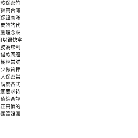
撥款保密
竹
辦
提高台灣
額保證高滿
顧問諮詢代
經營理念來
可以很快拿
服務為您制
資借款問題
的
樹林當舖
鮮少做質押
造人保密當
的調度各式
難關要求待
價值綜合評
真正高價的
泰國簽證
團