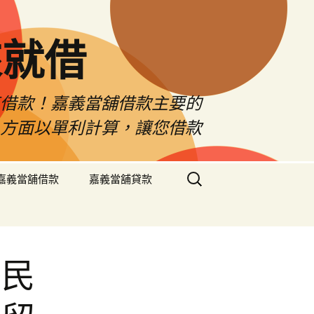
來就借
車借款！嘉義當舖借款主要的
息方面以單利計算，讓您借款
搜
嘉義當舖借款
嘉義當舖貸款
尋
關
鍵
字:
移民