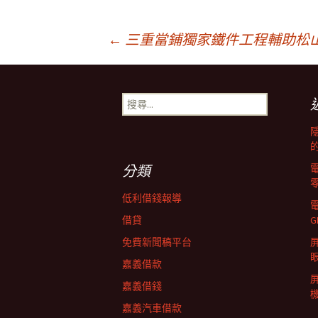
文
←
三重當鋪獨家鐵件工程輔助松
章
搜
尋
導
關
鍵
字:
覽
分類
低利借錢報導
列
借貸
G
免費新聞稿平台
屏
嘉義借款
嘉義借錢
嘉義汽車借款