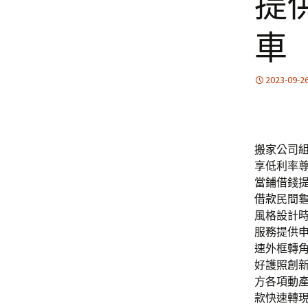
提
車
2023-09-2
搬家公司組合
享低利率
當鋪借錢
借款
民間
風格設計
服務提供
速外框轉
好護照創
方各項動
款快速轉