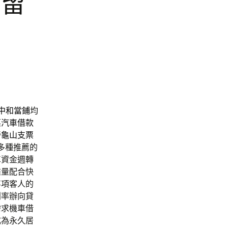
免留
中和當鋪
均
栗汽車借款
營
龜山支票
多種推薦的
車資金週轉
盡量配合快
事項客人的
利率辦向貸
需求機車借
成為永久居