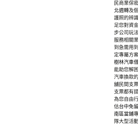
民商業保
北週轉
及
護照的辨
足您對資
步公司玩
服務相關
到急需用
定專屬方
樹林汽車
能助您解
汽車換款
舖民間支
支票都有
為您自由
估
台中免
南區當鋪
隊大型活