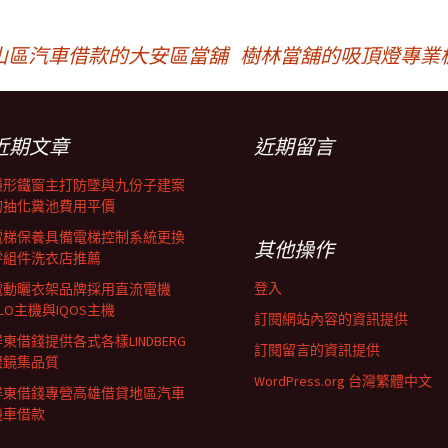
山區汽車借款的大安區當舖
樹林當舖的吸頂燈專業
近期文章
近期留言
隱形鐵窗主打防墜與九份子建案
的抽化糞池費用平價
電梯保養具備電梯控制系統更換
其他操作
零組件洗衣店推薦
登入
電動曬衣架品牌採用直流電機
LO主機與IQOS主機
訂閱網站內容的資訊提供
東借錢提供各式各樣LINDBERG
訂閱留言的資訊提供
眼鏡集品質
WordPress.org 台灣繁體中文
屏東借錢專營高雄借貸地區汽車
機車借款