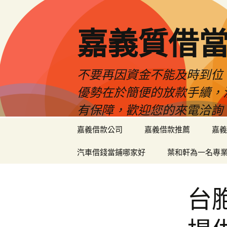
嘉義質借當
不要再因資金不能及時到位
優勢在於簡便的放款手續，
有保障，歡迎您的來電洽詢
跳
嘉義借款公司
嘉義借款推薦
嘉義
至
內
汽車借錢當鋪哪家好
葉和軒為一名專
容
區
台