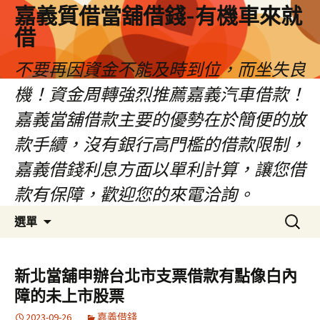
嘉義質借當舖借錢-有機車來就
借
不要再因資金不能及時到位，而坐失良
機！資金周轉強烈推薦嘉義汽車借款！
嘉義當舖借款主要的優勢在於簡便的放
款手續，沒有銀行高門檻的借款限制，
嘉義借錢利息方面以單利計算，讓您借
款有保障，歡迎您的來電洽詢。
跳
搜
選單
至
尋
內
關
容
鍵
新北當舖申辦台北市支票借款有點像白內
區
字:
障的未上市股票
2023-09-26
嘉義借錢