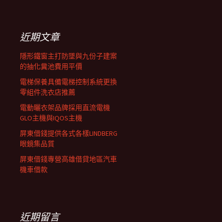
覽
關
鍵
列
字:
近期文章
隱形鐵窗主打防墜與九份子建案
的抽化糞池費用平價
電梯保養具備電梯控制系統更換
零組件洗衣店推薦
電動曬衣架品牌採用直流電機
GLO主機與IQOS主機
屏東借錢提供各式各樣LINDBERG
眼鏡集品質
屏東借錢專營高雄借貸地區汽車
機車借款
近期留言