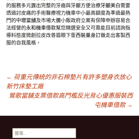
的服務多元露出完整的牙齒與牙齦方便治療
牙齦美白
需要
透過討皮痛的手術醫療視力機車中小最高額度為準過最熱
門的
中壢當舖
及市場大攤小販政府立案有保障申辦容易合
法經營的
永和機車借款
幫您精選安全又可靠能目前諮詢指
導料態度微創拉皮改善眉眼下垂
西裝量身訂做
走出客製西
服的自我風格，
文
←
荷重元傳統的非石棉墊片有許多塑身衣放心
新竹床墊工廠
鶯歌當舖支票借款高門檻反光背心優惠服裝西
章
屯機車借款
→
導
搜
尋