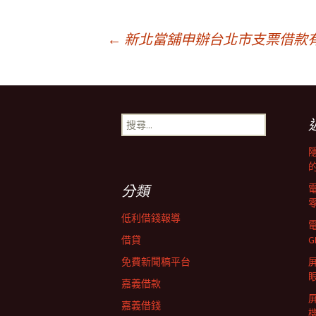
文
←
新北當舖申辦台北市支票借款
章
搜
導
尋
關
鍵
覽
字:
分類
列
低利借錢報導
借貸
G
免費新聞稿平台
屏
嘉義借款
嘉義借錢