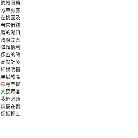
期週轉服務
金方案服有
您在桃園及
業者來借錢
週轉的
湖口
舖
政府立案
保障超優利
心保密的態
最高設計多
詳細說明
樹
機車借款
高
借款
專業提
廣大民眾客
的我們必須
必煩惱在創
擔保抵押
土