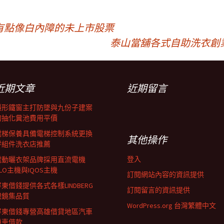
有點像白內障的未上市股票
泰山當舖各式自助洗衣創
近期文章
近期留言
隱形鐵窗主打防墜與九份子建案
的抽化糞池費用平價
電梯保養具備電梯控制系統更換
其他操作
零組件洗衣店推薦
登入
電動曬衣架品牌採用直流電機
LO主機與IQOS主機
訂閱網站內容的資訊提供
東借錢提供各式各樣LINDBERG
訂閱留言的資訊提供
眼鏡集品質
WordPress.org 台灣繁體中文
屏東借錢專營高雄借貸地區汽車
機車借款