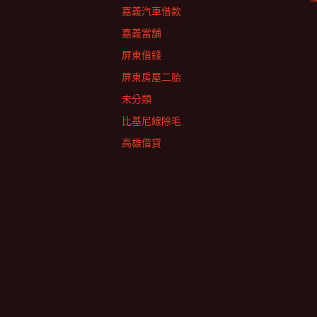
嘉義汽車借款
嘉義當舖
屏東借錢
屏東房屋二胎
未分類
比基尼線除毛
高雄借貸