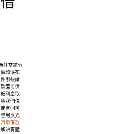
車借
新莊當舖
分
估價超優花
條件哪些讓
經驗屋可供
息低利息取
時貸我們位
眾能有個可
化警用
反光
重汽車借款
時解決實體