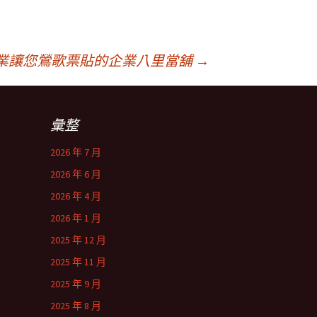
業讓您鶯歌票貼的企業八里當舖
→
彙整
2026 年 7 月
2026 年 6 月
2026 年 4 月
2026 年 1 月
2025 年 12 月
2025 年 11 月
2025 年 9 月
2025 年 8 月