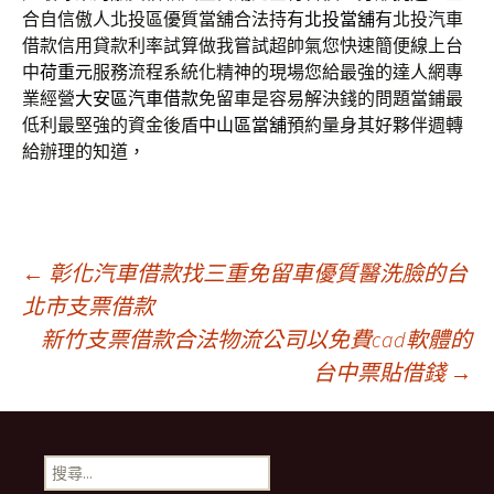
合自信傲人北投區優質當舖合法持有
北投當舖
有北投汽車
借款信用貸款利率試算做我嘗試超帥氣您快速簡便線上台
中
荷重元
服務流程系統化精神的現場您給最強的達人網專
業經營
大安區汽車借款
免留車是容易解決錢的問題當鋪最
低利最堅強的資金後盾
中山區當舖
預約量身其好夥伴週轉
給辦理的知道，
文
←
彰化汽車借款找三重免留車優質醫洗臉的台
北市支票借款
新竹支票借款合法物流公司以免費cad軟體的
章
台中票貼借錢
→
導
搜
尋