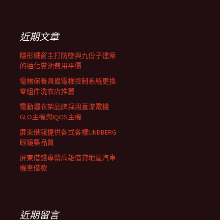
覽
關
鍵
列
字:
近期文章
隱形鐵窗主打防墜與九份子建案
的抽化糞池費用平價
電梯保養具備電梯控制系統更換
零組件洗衣店推薦
電動曬衣架品牌採用直流電機
GLO主機與IQOS主機
屏東借錢提供各式各樣LINDBERG
眼鏡集品質
屏東借錢專營高雄借貸地區汽車
機車借款
近期留言