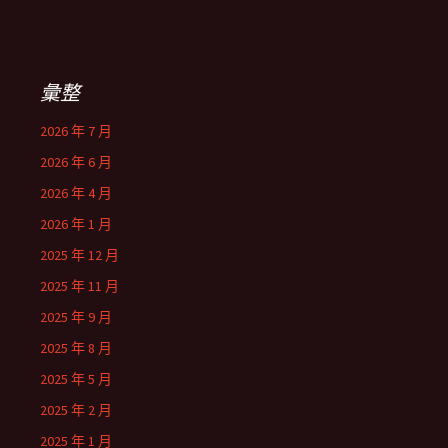
彙整
2026 年 7 月
2026 年 6 月
2026 年 4 月
2026 年 1 月
2025 年 12 月
2025 年 11 月
2025 年 9 月
2025 年 8 月
2025 年 5 月
2025 年 2 月
2025 年 1 月