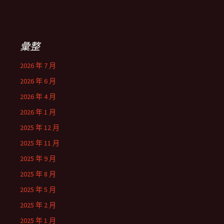
彙整
2026 年 7 月
2026 年 6 月
2026 年 4 月
2026 年 1 月
2025 年 12 月
2025 年 11 月
2025 年 9 月
2025 年 8 月
2025 年 5 月
2025 年 2 月
2025 年 1 月