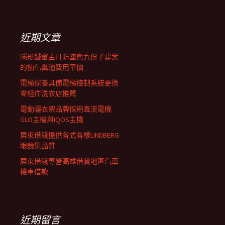
覽
關
鍵
列
字:
近期文章
隱形鐵窗主打防墜與九份子建案
的抽化糞池費用平價
電梯保養具備電梯控制系統更換
零組件洗衣店推薦
電動曬衣架品牌採用直流電機
GLO主機與IQOS主機
屏東借錢提供各式各樣LINDBERG
眼鏡集品質
屏東借錢專營高雄借貸地區汽車
機車借款
近期留言