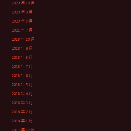
2023 年 10 月
2023 年 9 月
2023 年 8 月
2021 年 7 月
2018 年 10 月
2018 年 9 月
2018 年 8 月
2018 年 7 月
2018 年 6 月
2018 年 5 月
2018 年 4 月
2018 年 3 月
2018 年 2 月
2018 年 1 月
2017 年 12 月