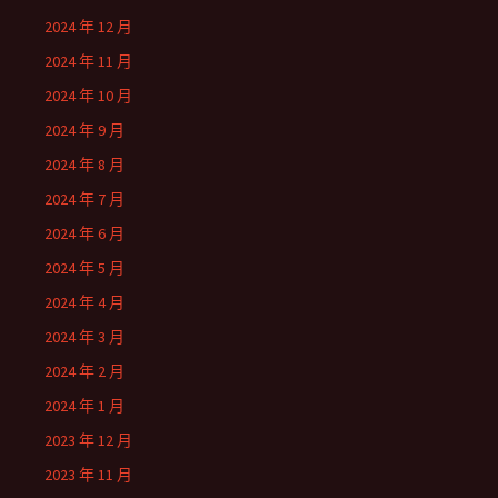
2024 年 12 月
2024 年 11 月
2024 年 10 月
2024 年 9 月
2024 年 8 月
2024 年 7 月
2024 年 6 月
2024 年 5 月
2024 年 4 月
2024 年 3 月
2024 年 2 月
2024 年 1 月
2023 年 12 月
2023 年 11 月