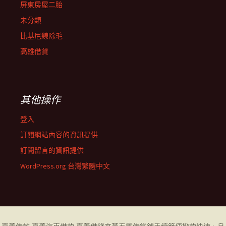
屏東房屋二胎
未分類
比基尼線除毛
高雄借貸
其他操作
登入
訂閱網站內容的資訊提供
訂閱留言的資訊提供
WordPress.org 台灣繁體中文