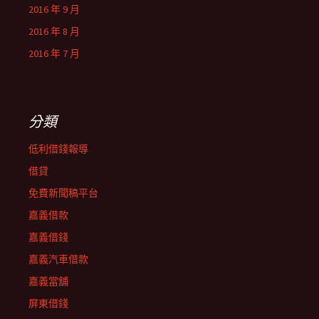
2016 年 9 月
2016 年 8 月
2016 年 7 月
分類
低利借錢報導
借貸
免費新聞稿平台
嘉義借款
嘉義借錢
嘉義汽車借款
嘉義當舖
屏東借錢