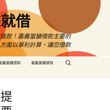
來就借
車借款！嘉義當舖借款主要的
息方面以單利計算，讓您借款
搜
嘉義當舖借款
嘉義當舖貸款
尋
關
鍵
字:
民提