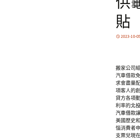
供
貼
2023-10-0
搬家公司組合
汽車借款
求會盡量
項客人的
貸方各項
利率的
北
汽車借款
美國歷史
惱消費者
支票兌現