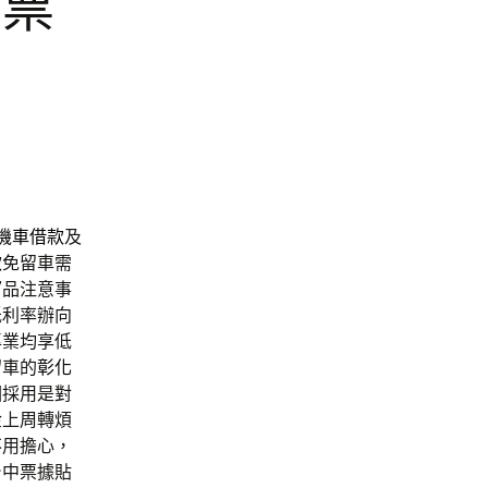
中票
機車借款
及
款
免留車需
窗品注意事
低利率辦向
專業均享低
留車的
彰化
國
採用是對
金上周轉煩
不用擔心，
台中票據貼