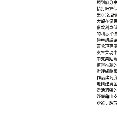
現到府分
精打細算
業
CIS設計
大額在優
借款利息
的利息平
通申請證
票兌現專
支票兌現
中支票貼
值得推薦
辦理網路
作品建商
地興建資
靈活週轉
經營
龜山
沙發
了解