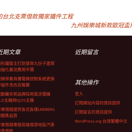
的台北支票借款獨家鐵件工程
九州娛樂城新款歐冠盃
近期文章
近期留言
隱形鐵窗主打防墜與九份子建案
的抽化糞池費用平價
電梯保養具備電梯控制系統更換
其他操作
零組件洗衣店推薦
登入
電動曬衣架品牌採用直流電機
LO主機與IQOS主機
訂閱網站內容的資訊提供
東借錢提供各式各樣LINDBERG
訂閱留言的資訊提供
眼鏡集品質
WordPress.org 台灣繁體中文
屏東借錢專營高雄借貸地區汽車
機車借款