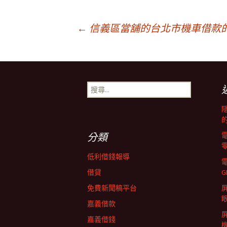
文
←
信義區當舖的台北市機車借款
章
搜
導
尋
關
鍵
覽
字:
分類
列
低利借錢報導
借貸
G
免費新聞稿平台
屏
嘉義借款
嘉義借錢