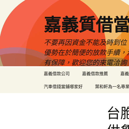
嘉義質借當
不要再因資金不能及時到位
優勢在於簡便的放款手續，
有保障，歡迎您的來電洽詢
跳
嘉義借款公司
嘉義借款推薦
嘉義
至
內
汽車借錢當鋪哪家好
葉和軒為一名專
容
區
台