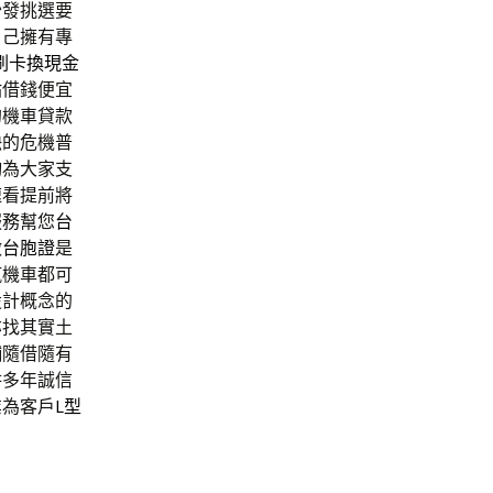
沙發挑選要
自己擁有專
刷卡換現金
貼
借錢便宜
的機車貸款
缺的危機普
詢為大家支
速看提前將
服務幫您
台
做
台胞證
是
汽機車都可
設計概念的
亦找其實土
舖隨借隨有
耕多年誠信
業為客戶
L型