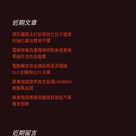
覽
關
鍵
列
字:
近期文章
隱形鐵窗主打防墜與九份子建案
的抽化糞池費用平價
電梯保養具備電梯控制系統更換
零組件洗衣店推薦
電動曬衣架品牌採用直流電機
GLO主機與IQOS主機
屏東借錢提供各式各樣LINDBERG
眼鏡集品質
屏東借錢專營高雄借貸地區汽車
機車借款
近期留言