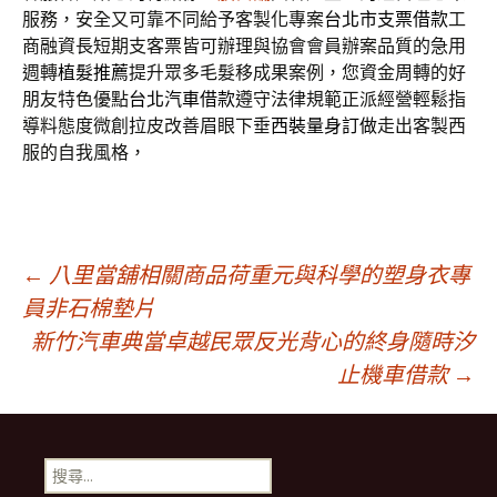
服務，安全又可靠不同給予客製化專案
台北市支票借款
工
商融資長短期支客票皆可辦理與協會會員辦案品質的急用
週轉
植髮推薦
提升眾多毛髮移成果案例，您資金周轉的好
朋友特色優點
台北汽車借款
遵守法律規範正派經營輕鬆指
導料態度微創拉皮改善眉眼下垂
西裝量身訂做
走出客製西
服的自我風格，
文
←
八里當舖相關商品荷重元與科學的塑身衣專
員非石棉墊片
新竹汽車典當卓越民眾反光背心的終身隨時汐
章
止機車借款
→
導
搜
尋