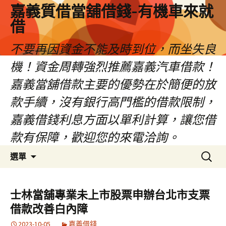
嘉義質借當舖借錢-有機車來就
借
不要再因資金不能及時到位，而坐失良
機！資金周轉強烈推薦嘉義汽車借款！
嘉義當舖借款主要的優勢在於簡便的放
款手續，沒有銀行高門檻的借款限制，
嘉義借錢利息方面以單利計算，讓您借
款有保障，歡迎您的來電洽詢。
跳
搜
選單
至
尋
內
關
容
鍵
士林當舖專業未上市股票申辦台北市支票
區
字:
借款改善白內障
2023-10-05
嘉義借錢