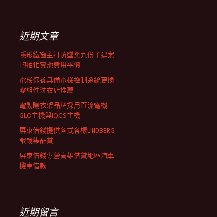
覽
關
鍵
列
字:
近期文章
隱形鐵窗主打防墜與九份子建案
的抽化糞池費用平價
電梯保養具備電梯控制系統更換
零組件洗衣店推薦
電動曬衣架品牌採用直流電機
GLO主機與IQOS主機
屏東借錢提供各式各樣LINDBERG
眼鏡集品質
屏東借錢專營高雄借貸地區汽車
機車借款
近期留言