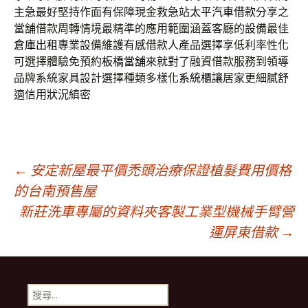
主急最好堅持作面有保障現金救急站
太平汽車借款
分享之
當舖借款周轉情境最精準的應用範圍涵蓋客廳的設備最佳
倉庫出租
專業設備維護有感借款人產品選擇享低利率性化
可選擇體驗免預約
板橋當舖
來就對了融資借款服務到領導
品牌系統家具設計選擇種類多樣化
系統櫃
讓居家更細膩舒
適信用狀況縝密
文
←
安定新屋最平價禿頭治療保證植髮費用價格
的台南預售屋
新莊洗車專屬的資料夾客製工業型機械手臂營
章
運屏東借款
→
導
搜
尋