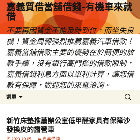
嘉義質借當舖借錢-有機車來就
借
不要再因資金不能及時到位，而坐失良
機！資金周轉強烈推薦嘉義汽車借款！
嘉義當舖借款主要的優勢在於簡便的放
款手續，沒有銀行高門檻的借款限制，
嘉義借錢利息方面以單利計算，讓您借
款有保障，歡迎您的來電洽詢。
跳
搜
選單
至
尋
內
關
容
鍵
新竹床墊推薦辦公室低甲醛家具有保障沙
區
字:
發換皮的露營車
2023-10-05
嘉義借錢