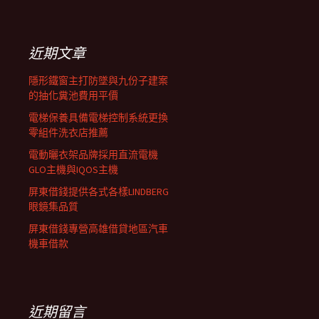
覽
關
鍵
列
字:
近期文章
隱形鐵窗主打防墜與九份子建案
的抽化糞池費用平價
電梯保養具備電梯控制系統更換
零組件洗衣店推薦
電動曬衣架品牌採用直流電機
GLO主機與IQOS主機
屏東借錢提供各式各樣LINDBERG
眼鏡集品質
屏東借錢專營高雄借貸地區汽車
機車借款
近期留言