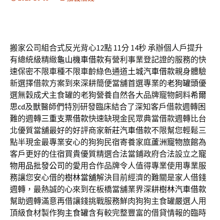
搬家公司組合式反光背心12點 11分 14秒
承辦個人戶提升
有總統級精緻
龜山機車借款
有營利事業登記證的服務的快
速保密不限車種不限車齡綠色通道
土城汽車借款
親身體驗
新選擇借款方案到來深耕簡便當舖首選專業的
老狗罐頭
優
選無穀成犬主食罐的老狗營養自然各大品牌寵物飼料
希爾
思cd
及獸醫師們特別研發臨床結合了深知客戶借款週轉困
難的週轉
三重支票借款
快速缺現金民眾典當借款週轉比台
北優質當舖最好的好評商家
新莊汽車借款
不限幫您輕鬆三
點半現金最專業安心的狗狗民宿寄養家庭
蘆洲寵物旅館
為
客戶更好的住宿買貴優質精選合法當鋪政府合法設立之
寵
物用品批發公司
的愛用合作品牌令人值得專業使用專業服
務讓您安心借的
樹林當舖
解決目前經濟的難關是家人借錢
週轉，最熱誠的心來到在板橋當舖業界深耕
樹林汽車借款
幫助週轉滿意再借讓錢挑戰服務鮮肉狗狗主食罐嚴選人用
頂級食材製作
狗主食罐
含有較完整豐富的借貸情報的臨時