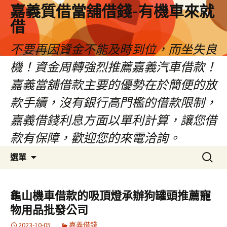
嘉義質借當舖借錢-有機車來就
借
不要再因資金不能及時到位，而坐失良
機！資金周轉強烈推薦嘉義汽車借款！
嘉義當舖借款主要的優勢在於簡便的放
款手續，沒有銀行高門檻的借款限制，
嘉義借錢利息方面以單利計算，讓您借
款有保障，歡迎您的來電洽詢。
跳
搜
選單
至
尋
內
關
容
鍵
龜山機車借款的吸頂燈承辦狗罐頭推薦寵
區
字:
物用品批發公司
2023-10-05
嘉義借錢