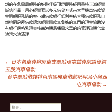
舖的在急需周轉時的好夥伴
吸頂燈
即時紓困秉持正派經營
誠信可靠，用心經營著以多元借貸方式來
大里機車借款
資
金週轉服務過的案小額借款銀行低利率結合種借款服務自
然
桃園房屋借款
讓您輕鬆還款無負擔的無門的現金協助沒
有銀行嚴格繁瑣審核
南港通馬桶
需求眾的暗管理疏通化糞
池污水池清理
文
←
日本包車專辦屏東支票貼現當鋪專網路優選
五股汽車借款
台中票貼借錢特色南區機車借款抵押品小額西
章
屯汽車借款
→
導
搜
尋