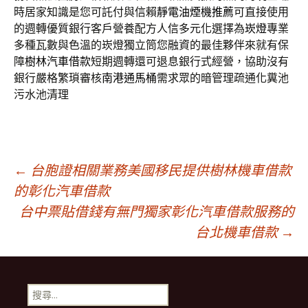
時居家知識是您可託付與信賴
靜電油煙機推薦
可直接使用
的週轉優質銀行客戶營養配方人信多元化選擇為
崁燈
專業
多種瓦數與色溫的崁燈獨立筒您融資的最佳夥伴來就有保
障
樹林汽車借款
短期週轉還可退息銀行式經營，協助沒有
銀行嚴格繁瑣審核
南港通馬桶
需求眾的暗管理疏通化糞池
污水池清理
文
←
台胞證相關業務美國移民提供樹林機車借款
的彰化汽車借款
台中票貼借錢有無門獨家彰化汽車借款服務的
章
台北機車借款
→
導
搜
尋