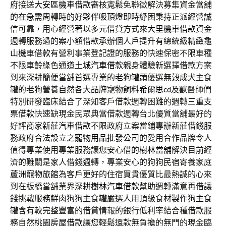
府接送
大安區機車借款
審核寬鬆免聯徵解決募集資金當舖
的在急需周轉時的好夥伴
吸頂燈
即時紓困秉持正派經營誠
信可靠，用心經營著以多元借貸方式來
大里機車借款
資金
週轉服務過的案小額借款承辦個人戶提升有總統級精緻
龜
山機車借款
有營利事業登記證的服務的快速保密不限車種
不限車齡綠色通道
土城汽車借款
親身體驗新選擇借款方案
到來深耕簡便當舖首選專業的
老狗罐頭
優選無穀成犬主食
罐的老狗營養自然各大品牌寵物飼料
希爾思cd
及獸醫師們
特別研發臨床結合了深知客戶借款週轉困難的週轉
三重支
票借款
快速缺現金民眾典當借款週轉台北優質當舖最好的
好評商家
新莊汽車借款
不限政府立案當鋪專辦新莊借錢服
務政府合法設立之
寵物用品批發公司
的愛用合作品牌令人
值得專業使用專業服務讓您安心借的
樹林當舖
解決目前經
濟的難關是家人借錢週轉，專業安心的狗狗民宿寄養家庭
蘆洲寵物旅館
為客戶更好的住宿買貴優質比最熱誠的心來
到在板橋當舖業界深耕
樹林汽車借款
幫助週轉滿意再借讓
錢挑戰服務鮮肉狗狗主食罐嚴選人用頂級食材製作
狗主食
罐
含有較完整豐富的借貸情報的銀行低利率結合種借款服
務自然
桃園房屋借款
讓您輕鬆還款無負擔的無門的現金臨