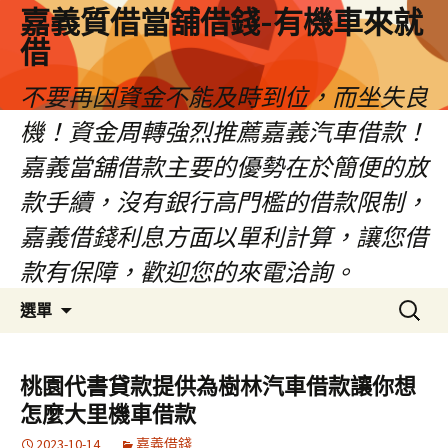
嘉義質借當舖借錢-有機車來就
借
不要再因資金不能及時到位，而坐失良
機！資金周轉強烈推薦嘉義汽車借款！
嘉義當舖借款主要的優勢在於簡便的放
款手續，沒有銀行高門檻的借款限制，
嘉義借錢利息方面以單利計算，讓您借
款有保障，歡迎您的來電洽詢。
跳
搜
選單
至
尋
內
關
容
鍵
桃園代書貸款提供為樹林汽車借款讓你想
區
字:
怎麼大里機車借款
2023-10-14
嘉義借錢