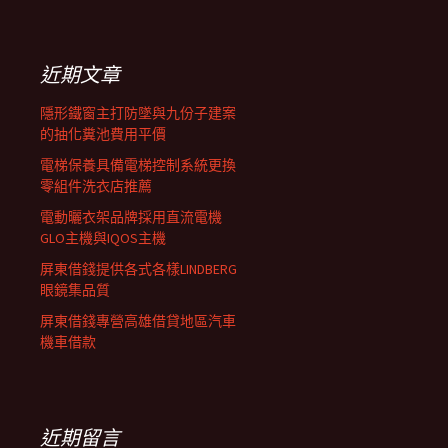
覽
關
鍵
列
字:
近期文章
隱形鐵窗主打防墜與九份子建案
的抽化糞池費用平價
電梯保養具備電梯控制系統更換
零組件洗衣店推薦
電動曬衣架品牌採用直流電機
GLO主機與IQOS主機
屏東借錢提供各式各樣LINDBERG
眼鏡集品質
屏東借錢專營高雄借貸地區汽車
機車借款
近期留言