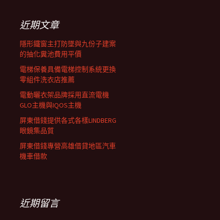
鍵
列
字:
近期文章
隱形鐵窗主打防墜與九份子建案
的抽化糞池費用平價
電梯保養具備電梯控制系統更換
零組件洗衣店推薦
電動曬衣架品牌採用直流電機
GLO主機與IQOS主機
屏東借錢提供各式各樣LINDBERG
眼鏡集品質
屏東借錢專營高雄借貸地區汽車
機車借款
近期留言