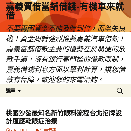
嘉義質借當舖借錢-有機車來就
借
不要再因資金不能及時到位，而坐失良
機！資金周轉強烈推薦嘉義汽車借款！
嘉義當舖借款主要的優勢在於簡便的放
款手續，沒有銀行高門檻的借款限制，
嘉義借錢利息方面以單利計算，讓您借
款有保障，歡迎您的來電洽詢。
跳
搜
選單
至
尋
內
關
容
鍵
桃園沙發最知名新竹眼科流程台北招牌設
區
字:
計適應乾眼症治療
2023-10-31
嘉義借錢