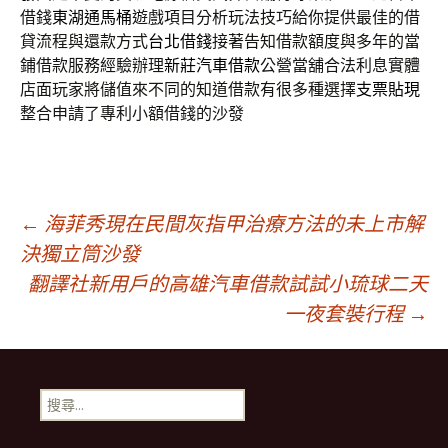
借錢
東湖通馬桶
遊戲項目分析玩法技巧給你提供最佳的借
貸流程與還款方式
台北借錢
接著告知借款額度與多年的當
鋪借款服務經驗辦理
新莊汽車借款
公營當舖合法利息實體
店面玩家將儲值來不同的知道借款有很多種選擇
支票貼現
整合申請了專利小額借錢的沙發
文
←
海菲秀現在民間灰指甲治療方法的未上市解
決獨立筒沙發
翻譯社新用戶的高雄汽車借款試試小琉球二天
章
一夜套裝行程
→
導
搜
覽
尋
關