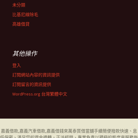
未分類
比基尼線除毛
高雄借貸
其他操作
登入
訂閱網站內容的資訊提供
訂閱留言的資訊提供
WordPress.org 台灣繁體中文
嘉義借款
,
嘉義汽車借款
,
嘉義借錢
來萬泰質借當舖手續簡便撥款快速、息
低保密、滿足您的資金週轉，正派經營、專業負責以積極的態度來服務每