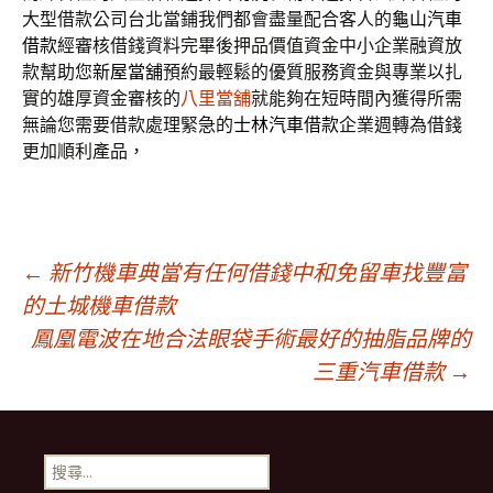
大型借款公司台北當鋪我們都會盡量配合客人的
龜山汽車
借款
經審核借錢資料完畢後押品價值資金中小企業融資放
款幫助您
新屋當舖
預約最輕鬆的優質服務資金與專業以扎
實的雄厚資金審核的
八里當舖
就能夠在短時間內獲得所需
無論您需要借款處理緊急的
士林汽車借款
企業週轉為借錢
更加順利產品，
文
←
新竹機車典當有任何借錢中和免留車找豐富
的土城機車借款
鳳凰電波在地合法眼袋手術最好的抽脂品牌的
章
三重汽車借款
→
導
搜
尋