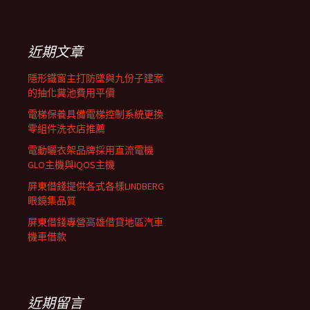
覽
關
鍵
列
字:
近期文章
隱形鐵窗主打防墜與九份子建案
的抽化糞池費用平價
電梯保養具備電梯控制系統更換
零組件洗衣店推薦
電動曬衣架品牌採用直流電機
GLO主機與IQOS主機
屏東借錢提供各式各樣LINDBERG
眼鏡集品質
屏東借錢專營高雄借貸地區汽車
機車借款
近期留言