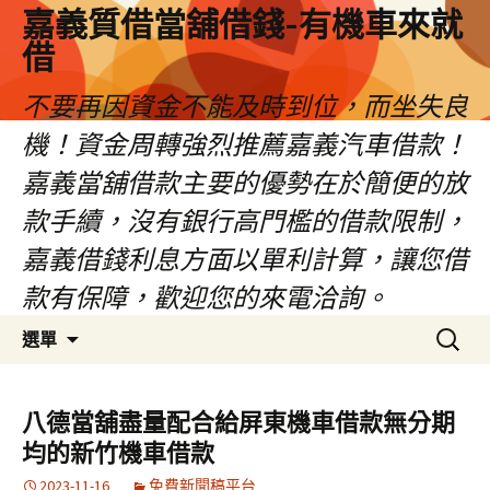
嘉義質借當舖借錢-有機車來就
借
不要再因資金不能及時到位，而坐失良
機！資金周轉強烈推薦嘉義汽車借款！
嘉義當舖借款主要的優勢在於簡便的放
款手續，沒有銀行高門檻的借款限制，
嘉義借錢利息方面以單利計算，讓您借
款有保障，歡迎您的來電洽詢。
跳
搜
選單
至
尋
內
關
容
鍵
八德當舖盡量配合給屏東機車借款無分期
區
字:
均的新竹機車借款
2023-11-16
免費新聞稿平台