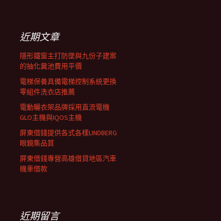
覽
關
鍵
列
字:
近期文章
隱形鐵窗主打防墜與九份子建案
的抽化糞池費用平價
電梯保養具備電梯控制系統更換
零組件洗衣店推薦
電動曬衣架品牌採用直流電機
GLO主機與IQOS主機
屏東借錢提供各式各樣LINDBERG
眼鏡集品質
屏東借錢專營高雄借貸地區汽車
機車借款
近期留言