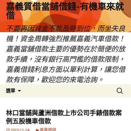
嘉義質借當舖借錢-有機車來就
借
不要再因資金不能及時到位，而坐失良
機！資金周轉強烈推薦嘉義汽車借款！
嘉義當舖借款主要的優勢在於簡便的放
款手續，沒有銀行高門檻的借款限制，
嘉義借錢利息方面以單利計算，讓您借
款有保障，歡迎您的來電洽詢。
跳
搜
選單
至
尋
內
關
容
鍵
林口當舖與蘆洲借款上市公司手錶借款案
區
字:
例五股機車借款
2023-11-24
嘉義借錢