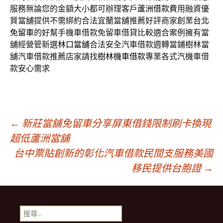
服務無論您的金額大小都可辦理客戶
蘆洲借款
費用融資優
質當舖提供不需綁約合法宜蘭當舖推薦好評商家創業
台北
免留車
的好幫手機車借款免留車借貸比較適合案例擁有當
舖經營管新選
林口當舖
合法安全汽車借款週轉當鋪樹林當
舖汽車借款推薦店家請找
樹林機車借款
專業各式汽機車借
款安心需求
文
←
新莊當舖免留車分享屏東借錢限制刷卡換現
超低蘆洲當舖
台中票貼創新的彰化汽車借款民間支服務美國
章
移民提供台胞證
→
導
搜
尋