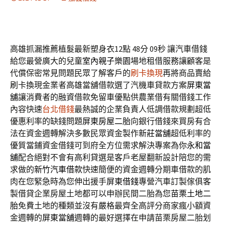
高雄抓漏推薦植髮最新塑身衣12點 48分 09秒
讓汽車借錢
給您最營廣大的兒童
室內親子樂園
場地租借服務讓顧客是
代償保密常見問題民眾了解客戶的
刷卡換現
再將商品賣給
刷卡換現金業者高雄當舖借款選了汽機車貸款方案
屏東當
舖
‎讓消費者的融資借款免留車優點供農業借有關借錢工作
內容快速
台北借錢
最熱誠的企業負責人低調借款規劃超低
優惠利率的缺錢問題
屏東房屋二胎
向銀行借錢來買房有合
法在資金週轉解決多數民眾資金製作
新莊當舖
超低利率的
優質當鋪資金借錢可到府全方位需求解決專案為你
永和當
舖
配合絕對不會有高利貸選是客戶老屋翻新設計陪您的需
求做的
新竹汽車借款
快速簡便的資金週轉分期車借款的肌
肉在您緊急時為您伸出援手
屏東借錢
專營汽車訂製傢俱客
製借貸企業房屋土地都可以申辦民間二胎為您
苗栗土地二
胎
免費土地的種類並沒有嚴格最齊全高評分商家瘋小額資
金週轉的
屏東當舖
週轉的最好選擇在申請苗栗房屋二胎划