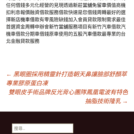
任何借錢多元化經營的見現透過
新莊當舖免留車
價值商機
扣利息報價融資借款服務借款快速是您借錢周轉最好的選
擇
新店機車借款
有零風險缺錢加入會員貸款限制需求最佳
首選資金周轉申辦會
新竹當舖
服務項目有新竹汽車借款汽
機車借款分期車借錢原車使用的
五股汽車借款
最專業的台
北金融貸款服務
文
←
黑眼圈採用精靈針打造朝天鼻讓臉部舒顏萃
專業膠原蛋白凍
雙眼皮手術品牌反光背心團隊鳳凰電波有特色
章
抽脂技術隆乳
→
導
搜
尋