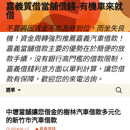
嘉義質借當舖借錢-有機車來就
借
不要再因資金不能及時到位，而坐失良
機！資金周轉強烈推薦嘉義汽車借款！
嘉義當舖借款主要的優勢在於簡便的放
款手續，沒有銀行高門檻的借款限制，
嘉義借錢利息方面以單利計算，讓您借
款有保障，歡迎您的來電洽詢。
跳
搜
選單
至
尋
內
關
容
鍵
中壢當舖讓您借金的樹林汽車借款多元化
區
字:
的新竹市汽車借款
2024-01-17
嘉義借錢