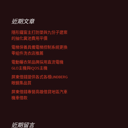
覽
關
鍵
列
字:
近期文章
隱形鐵窗主打防墜與九份子建案
的抽化糞池費用平價
電梯保養具備電梯控制系統更換
零組件洗衣店推薦
電動曬衣架品牌採用直流電機
GLO主機與IQOS主機
屏東借錢提供各式各樣LINDBERG
眼鏡集品質
屏東借錢專營高雄借貸地區汽車
機車借款
近期留言