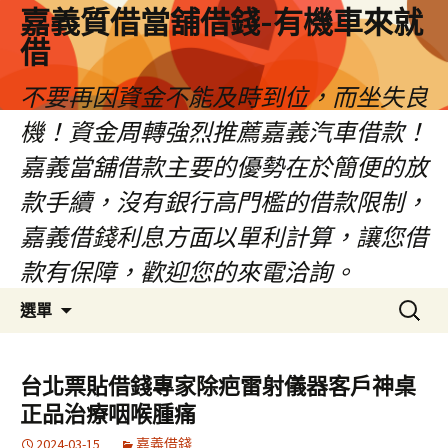
嘉義質借當舖借錢-有機車來就
借
不要再因資金不能及時到位，而坐失良
機！資金周轉強烈推薦嘉義汽車借款！
嘉義當舖借款主要的優勢在於簡便的放
款手續，沒有銀行高門檻的借款限制，
嘉義借錢利息方面以單利計算，讓您借
款有保障，歡迎您的來電洽詢。
跳
搜
選單
至
尋
內
關
容
鍵
台北票貼借錢專家除疤雷射儀器客戶神桌
區
字:
正品治療咽喉腫痛
2024-03-15
嘉義借錢