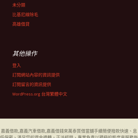
未分類
比基尼線除毛
高雄借貸
其他操作
登入
訂閱網站內容的資訊提供
訂閱留言的資訊提供
WordPress.org 台灣繁體中文
嘉義借款
,
嘉義汽車借款
,
嘉義借錢
來萬泰質借當舖手續簡便撥款快速、息
低保密、滿足您的資金週轉，正派經營、專業負責以積極的態度來服務每