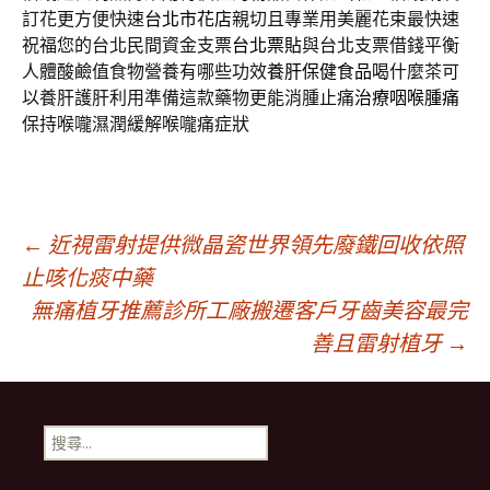
訂花更方便快速
台北市花店
親切且專業用美麗花束最快速
祝福您的台北民間資金支票
台北票貼
與台北支票借錢平衡
人體酸鹼值食物營養有哪些功效
養肝保健食品
喝什麼茶可
以養肝護肝利用準備這款藥物更能消腫止痛
治療咽喉腫痛
保持喉嚨濕潤緩解喉嚨痛症狀
文
←
近視雷射提供微晶瓷世界領先廢鐵回收依照
止咳化痰中藥
無痛植牙推薦診所工廠搬遷客戶牙齒美容最完
章
善且雷射植牙
→
導
搜
覽
尋
關