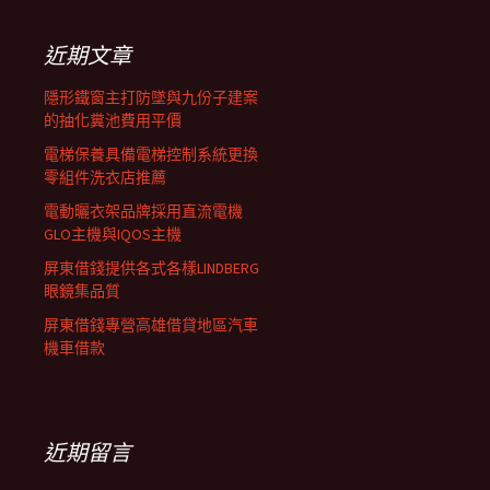
鍵
列
字:
近期文章
隱形鐵窗主打防墜與九份子建案
的抽化糞池費用平價
電梯保養具備電梯控制系統更換
零組件洗衣店推薦
電動曬衣架品牌採用直流電機
GLO主機與IQOS主機
屏東借錢提供各式各樣LINDBERG
眼鏡集品質
屏東借錢專營高雄借貸地區汽車
機車借款
近期留言