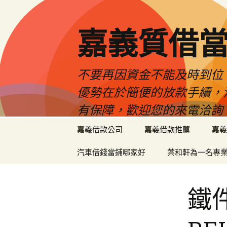
嘉義質借當
不要再因資金不能及時到位
優勢在於簡便的放款手續，
有保障，歡迎您的來電洽詢
跳
嘉義借款公司
嘉義借款推薦
嘉義
至
內
汽車借錢當鋪哪家好
葉和軒為一名專
容
區
鐵件