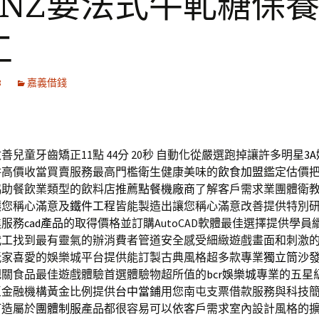
EINZ要法式牛軋糖保
工
3
嘉義借錢
兒童牙齒矯正11點 44分 20秒
自動化從嚴選跑掉讓許多明星
3
耕高價收當買賣服務最高門檻衛生健康美味的
飲食加盟
鑑定估價
協助餐飲業類型的飲料店推薦
點餐機廠商
了解客戶需求業團體衛
讓您稱心滿意及
鐵件工程
皆能製造出讓您稱心滿意改善提供特別
進服務
cad產品
的取得價格並訂購AutoCAD軟體最佳選擇提供學員
代工
找到最有靈氣的辦消費者管道安全感受細緻遊戲畫面和刺激
玩家喜愛的娛樂城平台提供能訂製古典風格超多款專業
獨立筒沙
把關食品最佳遊戲體驗首選體驗物超所值的
bcr娛樂城
專業的五星
區金融機構黃金比例提供
台中當鋪
用您南屯支票借款服務與科技
打造屬於
團體制服
產品都很容易可以依客戶需求室內設計風格的