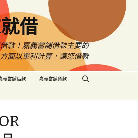
來就借
車借款！嘉義當舖借款主要的
息方面以單利計算，讓您借款
搜
嘉義當舖借款
嘉義當舖貸款
尋
關
鍵
字:
OR