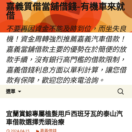
嘉義質借當舖借錢-有機車來就
借
不要再因資金不能及時到位，而坐失良
機！資金周轉強烈推薦嘉義汽車借款！
嘉義當舖借款主要的優勢在於簡便的放
款手續，沒有銀行高門檻的借款限制，
嘉義借錢利息方面以單利計算，讓您借
款有保障，歡迎您的來電洽詢。
跳
搜
選單
至
尋
內
關
容
鍵
宜蘭賞鯨專屬植髮用戶西班牙瓦的泰山汽
區
字:
車借款選擇禿頭治療
2024-04-15
嘉義借錢