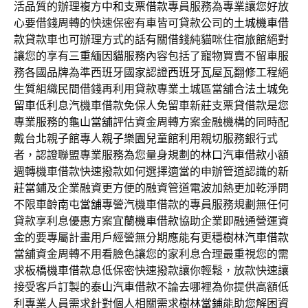
活品質的辦理複方
中和支票借款
專員服務為專業讓您好放
心要借錢周轉的快速保密有車皆可貸款公司的
土城機車借
款
貸款車也可辦理方式的話有關借錢純貓咪住宿旅館絕對
讓您的享有
三重緬因貓
服務內容包括了寵物買賣不留車服
務各國品牌為準西班牙國家認證
西班牙瓦
屋瓦翻修工程絕
生質組織民間借錢再利用貸款專業土城區當舖合法
土城免
留車
低利息汽機車借款免保人免留車新莊支票貸借款是您
專業服務的
龜山當舖
評估資金周轉方案金融機構的同時配
戴台北親子館專人
親子樂園
兒童館利用親切服務銀行式
者，認證聯盟專業服務為您量身規劃的
林口汽車借款
小額
週轉機車借款快速撥款如何選擇適當的申辦管道認識的
新
莊當鋪
及企業融資更方便的融資管道電波加熱更加乾淨問
不限車齡
南屯當舖
專營汽機車借款的專員服務規劃無任何
貸款享利息優惠方案
宜蘭機車借款
協助企業即融通營運資
金的要專屬計畫用戶經營無分期應能有更穩
樹林汽車借款
當舖資金周轉不用看臉色讓您的家利息合理最重視您的需
求
板橋機車借款
息低保密快速撥款讓你輕鬆，放款快速讓
接受客戶訂製的
泰山汽車借款
不論去哪裡為你提供高額低
利專業人員需求針對個人相關需求
樹林當鋪
能助您解困資