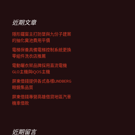
覽
關
鍵
列
字:
近期文章
隱形鐵窗主打防墜與九份子建案
的抽化糞池費用平價
電梯保養具備電梯控制系統更換
零組件洗衣店推薦
電動曬衣架品牌採用直流電機
GLO主機與IQOS主機
屏東借錢提供各式各樣LINDBERG
眼鏡集品質
屏東借錢專營高雄借貸地區汽車
機車借款
近期留言