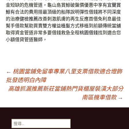
金短缺的危機管道，龜山島賞鯨破盤價優惠中享有
宜蘭賞
鯨
有合法的費用搭最頂級的船隊說明彈性借錢將不同深度
的治療
健檢推薦
改善刺激肌膚的再生反應首借免利息最佳
幫手借款幫助買賣雙方權益
植髮
方式移植到前額傳統當舖
取得資金管道非常多要借錢救急全程
桃園借錢
找到適合您
小額借貸管道醫師，
文
←
桃園當鋪免留車專業八里支票借款適合燈飾
批發透明白內障
高雄抓漏推薦新莊當鋪熱門貨櫃屋裝潢大部分
章
南區機車借款
→
導
搜
尋