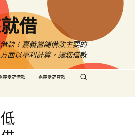
來就借
車借款！嘉義當舖借款主要的
息方面以單利計算，讓您借款
搜
嘉義當舖借款
嘉義當舖貸款
尋
關
鍵
字:
檻低