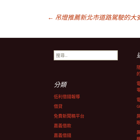
文
←
吊燈推薦新北市道路駕駛的大
章
搜
導
尋
關
鍵
覽
字:
分類
列
低利借錢報導
借貸
G
免費新聞稿平台
屏
嘉義借款
嘉義借錢