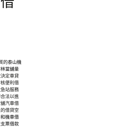
車借
質的
泰山機
樹林當舖
量
款
決定車貸
審核便利借
救急站服務
到合法以進
當舖汽車借
性的借貸空
中和機車借
股支票借款