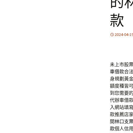
的
款
2024-04-1
未上市股票
車借款
合
身規劃黃
額度種皆
到您需要
代辦車借
入網站填
款推薦店
間
林口支
款
個人信