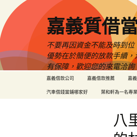
嘉義質借當
不要再因資金不能及時到位
優勢在於簡便的放款手續，
有保障，歡迎您的來電洽詢
跳
嘉義借款公司
嘉義借款推薦
嘉義
至
內
汽車借錢當鋪哪家好
葉和軒為一名專
容
區
八