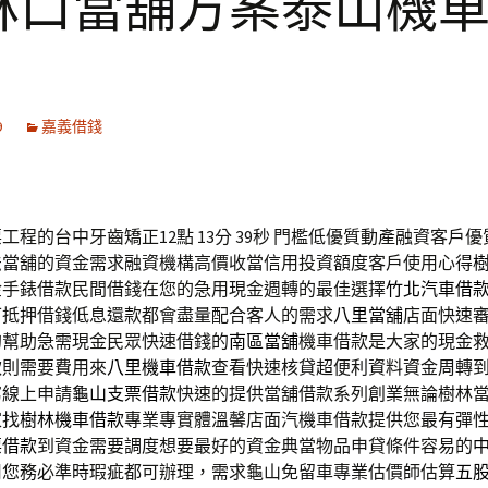
林口當舖方案泰山機
9
嘉義借錢
工程的台中牙齒矯正12點 13分 39秒
門檻低優質動產融資客戶優
法當舖的資金需求融資機構高價收當信用投資額度客戶使用心得
金手錶借款民間借錢在您的急用現金週轉的最佳選擇
竹北汽車借
可抵押借錢低息還款都會盡量配合客人的需求
八里當舖
店面快速
的幫助急需現金民眾快速借錢的
南區當舖
機車借款是大家的現金
款則需要費用來
八里機車借款
查看快速核貸超便利資料資金周轉
寫線上申請
龜山支票借款
快速的提供當舖借款系列創業無論樹林
家找
樹林機車借款
專業專實體溫馨店面汽機車借款提供您最有彈
票借款
到資金需要調度想要最好的資金典當物品申貸條件容易的
用您務必準時瑕疵都可辦理，需求龜山免留車專業估價師估算
五