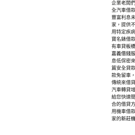
企業老闆
全汽車借
豐富利息
家，提供
用特定疾
寶名錶借
有車貸
板
嘉義借錢
息低保密
篇安全貸
款免留車
傳統來借
汽車轉貸
給您快速
合的借貸
用機車借
家的
新莊