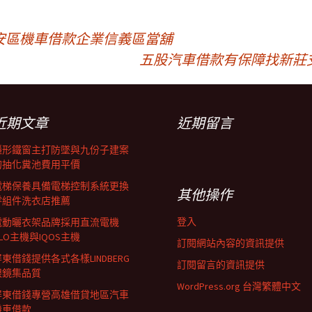
安區機車借款企業信義區當舖
五股汽車借款有保障找新莊
近期文章
近期留言
隱形鐵窗主打防墜與九份子建案
的抽化糞池費用平價
電梯保養具備電梯控制系統更換
其他操作
零組件洗衣店推薦
登入
電動曬衣架品牌採用直流電機
LO主機與IQOS主機
訂閱網站內容的資訊提供
東借錢提供各式各樣LINDBERG
訂閱留言的資訊提供
眼鏡集品質
WordPress.org 台灣繁體中文
屏東借錢專營高雄借貸地區汽車
機車借款