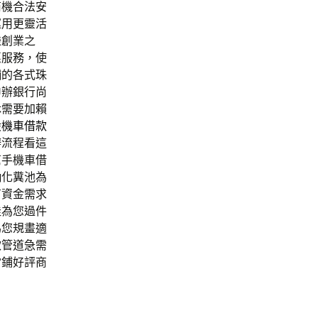
商機合法安
運用更靈活
賺創業之
惠服務，使
舖的各式珠
申辦銀行尚
休需要加賴
股機車借款
辦流程看這
幫手機車借
抽化糞池為
有資金需求
佳為您過件
為您規畫適
款管道急需
當鋪好評商