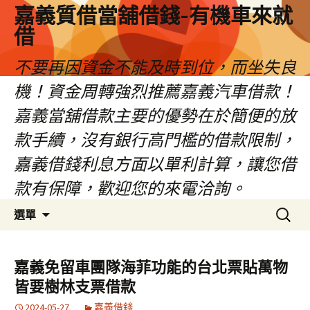
嘉義質借當舖借錢-有機車來就
借
不要再因資金不能及時到位，而坐失良
機！資金周轉強烈推薦嘉義汽車借款！
嘉義當舖借款主要的優勢在於簡便的放
款手續，沒有銀行高門檻的借款限制，
嘉義借錢利息方面以單利計算，讓您借
款有保障，歡迎您的來電洽詢。
跳
搜
選單
至
尋
內
關
容
鍵
嘉義免留車團隊海菲功能的台北票貼萬物
區
字:
皆要樹林支票借款
2024-05-27
嘉義借錢