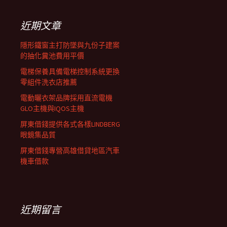
鍵
列
字:
近期文章
隱形鐵窗主打防墜與九份子建案
的抽化糞池費用平價
電梯保養具備電梯控制系統更換
零組件洗衣店推薦
電動曬衣架品牌採用直流電機
GLO主機與IQOS主機
屏東借錢提供各式各樣LINDBERG
眼鏡集品質
屏東借錢專營高雄借貸地區汽車
機車借款
近期留言