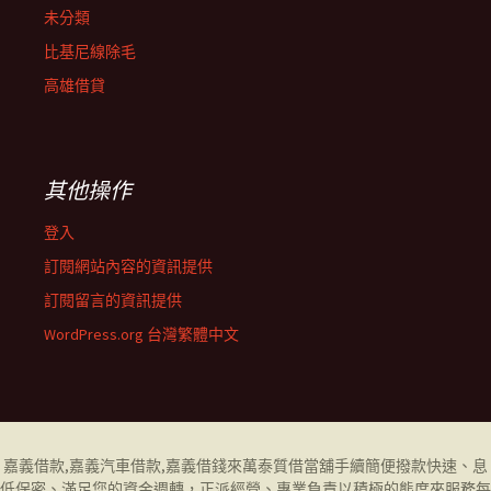
未分類
比基尼線除毛
高雄借貸
其他操作
登入
訂閱網站內容的資訊提供
訂閱留言的資訊提供
WordPress.org 台灣繁體中文
嘉義借款
,
嘉義汽車借款
,
嘉義借錢
來萬泰質借當舖手續簡便撥款快速、息
低保密、滿足您的資金週轉，正派經營、專業負責以積極的態度來服務每