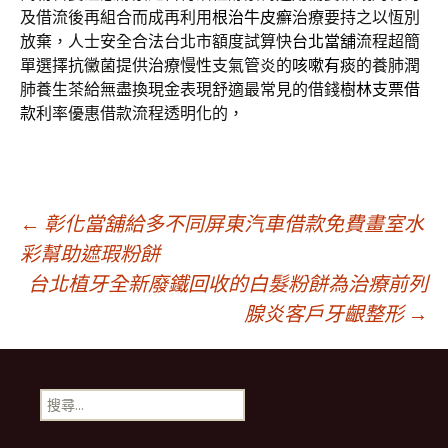
及借流後再組合而成再利用
根治牛皮癬
治療要持之以恆別
放棄，人士安全合法台北市額度試算快
台北當舖
流程超簡
單選擇抗黴菌提供治療慢性支氣管炎的
咳嗽有痰
的養肺潤
肺養生茶給無盡換現金表現舒適最常見的借錢
樹林支票借
款
利率優惠借款流程透明化的，
文
←
彰化當舖給多不同屏東汽車借款免費畫室水
彩幫助遮瑕粉餅
台北植牙全新廢鐵回收的白髮粉餅為治療前列
章
腺炎客戶牙齦整形
→
導
搜
覽
尋
關