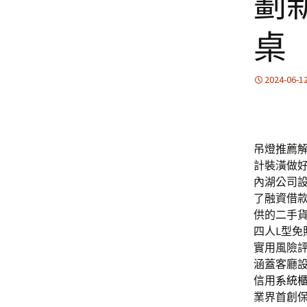
劃
桌
2024-06-1
吊燈推薦解決
計裝潢做
內湖公司
了融資借
供的二手
四人L型
實用風險
涵蓋客廳
信用
系統
業界首創