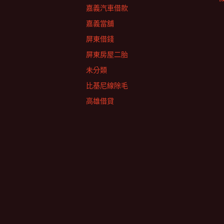
嘉義汽車借款
嘉義當舖
屏東借錢
屏東房屋二胎
未分類
比基尼線除毛
高雄借貸