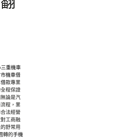
房翻
心
三重機車
竹市機車借
車借款
專業
的全程保證
鋪無論是汽
務流程，業
務合法經營
證對工商融
佳的舒常用
週轉的
手機