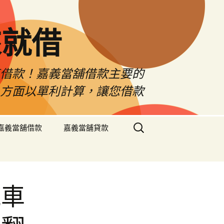
來就借
車借款！嘉義當舖借款主要的
息方面以單利計算，讓您借款
搜
嘉義當舖借款
嘉義當舖貸款
尋
關
鍵
字:
汽車