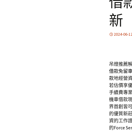
借
新
2024-06-1
吊燈推薦解決
借款免留
款
地經營
若估價享
手續費專
機車借款
界首創皆
的優質新
資的工作
的
Force Se