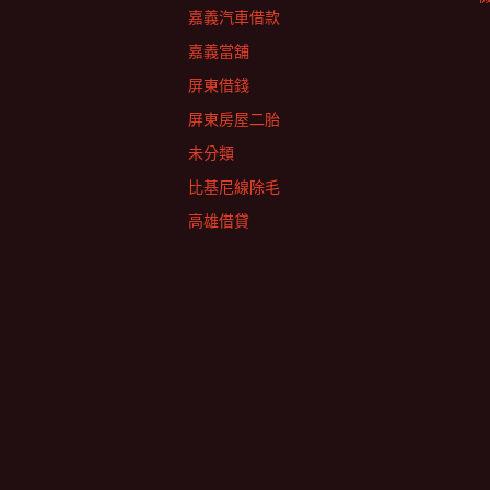
嘉義汽車借款
嘉義當舖
屏東借錢
屏東房屋二胎
未分類
比基尼線除毛
高雄借貸